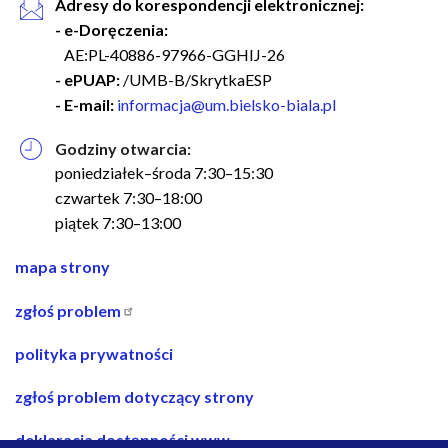
Adresy do korespondencji elektronicznej:
- e-Doręczenia:
AE:PL-40886-97966-GGHIJ-26
- ePUAP:
/UMB-B/SkrytkaESP
- E-mail:
informacja@um.bielsko-biala.pl
Godziny otwarcia:
poniedziałek–środa 7:30–15:30
czwartek 7:30–18:00
piątek 7:30–13:00
nawigacja
mapa strony
w
zgłoś problem
stopce
polityka prywatności
zgłoś problem dotyczący strony
deklaracja dostępności www