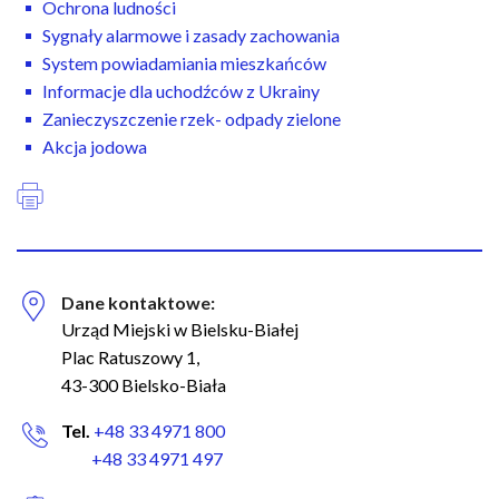
n
Ochrona ludności
a
Sygnały alarmowe i zasady zachowania
w
System powiadamiania mieszkańców
i
Informacje dla uchodźców z Ukrainy
g
Zanieczyszczenie rzek- odpady zielone
a
Akcja jodowa
c
y
j
n
a
Dane kontaktowe:
Urząd Miejski w Bielsku-Białej
Plac Ratuszowy 1,
43-300 Bielsko-Biała
Tel.
+48 33 4971 800
+48 33 4971 497