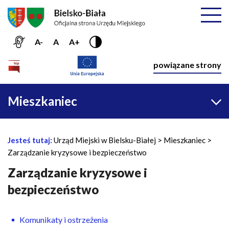
Przejdź do menu głównego
Przejdź do treści
Mapa serwisu
Rozwiń
A-
A
A+
Nawiga
powiązane strony
Główna
Mieszkaniec
nawigacja
Jesteś tutaj:
Urząd Miejski w Bielsku-Białej
Mieszkaniec
Ś
Zarządzanie kryzysowe i bezpieczeństwo
c
i
Zarządzanie kryzysowe i
e
bezpieczeństwo
ż
k
a
Komunikaty i ostrzeżenia