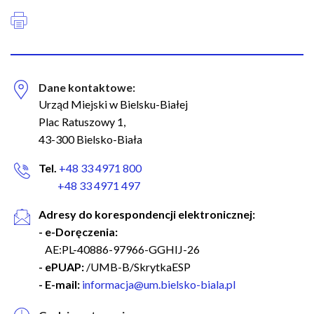
Dane kontaktowe:
Urząd Miejski w Bielsku-Białej
Plac Ratuszowy 1,
43-300 Bielsko-Biała
Tel.
+48 33 4971 800
+48 33 4971 497
Adresy do korespondencji elektronicznej:
- e-Doręczenia:
AE:PL-40886-97966-GGHIJ-26
- ePUAP:
/UMB-B/SkrytkaESP
- E-mail:
informacja@um.bielsko-biala.pl