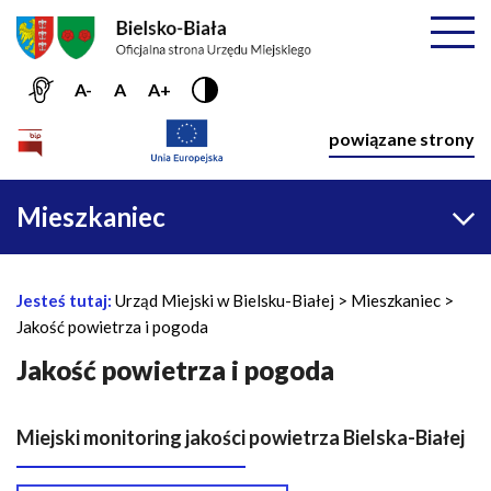
Przejdź do menu głównego
Przejdź do treści
Mapa serwisu
Rozwiń
A-
A
A+
Nawiga
powiązane strony
Główna
Mieszkaniec
nawigacja
Jesteś tutaj:
Urząd Miejski w Bielsku-Białej
Mieszkaniec
Ś
Jakość powietrza i pogoda
c
i
Jakość powietrza i pogoda
e
ż
Miejski monitoring jakości powietrza Bielska-Białej
k
a