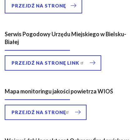
n
PRZEJDŹ NA STRONĘ
a
w
i
g
Serwis Pogodowy Urzędu Miejskiego w Bielsku-
a
Białej
c
y
PRZEJDŹ NA STRONĘ LINK
j
n
a
Mapa monitoringu jakości powietrza WIOŚ
PRZEJDŹ NA STRONĘ