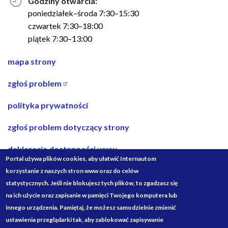
Godziny otwarcia:
poniedziałek–środa 7:30–15:30
czwartek 7:30–18:00
piątek 7:30–13:00
nawigacja
mapa strony
w
zgłoś problem
stopce
polityka prywatności
zgłoś problem dotyczący strony
deklaracja dostępności www
Portal używa plików cookies, aby ułatwić Internautom
deklaracja dostępności bip
korzystanie z naszych stron www oraz do celów
statystycznych. Jeśli nie blokujesz tych plików, to zgadzasz się
projekty ze środków budżetu państwa
na ich użycie oraz zapisanie w pamięci Twojego komputera lub
innego urządzenia. Pamiętaj, że możesz samodzielnie zmienić
Media
ustawienia przeglądarki tak, aby zablokować zapisywanie
Społecznościowe