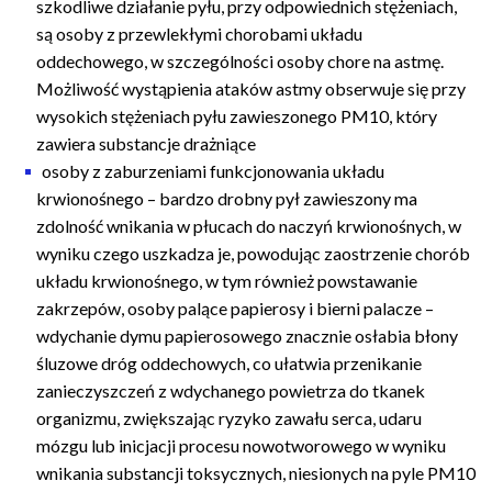
szkodliwe działanie pyłu, przy odpowiednich stężeniach,
są osoby z przewlekłymi chorobami układu
oddechowego, w szczególności osoby chore na astmę.
Możliwość wystąpienia ataków astmy obserwuje się przy
wysokich stężeniach pyłu zawieszonego PM10, który
zawiera substancje drażniące
osoby z zaburzeniami funkcjonowania układu
krwionośnego – bardzo drobny pył zawieszony ma
zdolność wnikania w płucach do naczyń krwionośnych, w
wyniku czego uszkadza je, powodując zaostrzenie chorób
układu krwionośnego, w tym również powstawanie
zakrzepów, osoby palące papierosy i bierni palacze –
wdychanie dymu papierosowego znacznie osłabia błony
śluzowe dróg oddechowych, co ułatwia przenikanie
zanieczyszczeń z wdychanego powietrza do tkanek
organizmu, zwiększając ryzyko zawału serca, udaru
mózgu lub inicjacji procesu nowotworowego w wyniku
wnikania substancji toksycznych, niesionych na pyle PM10