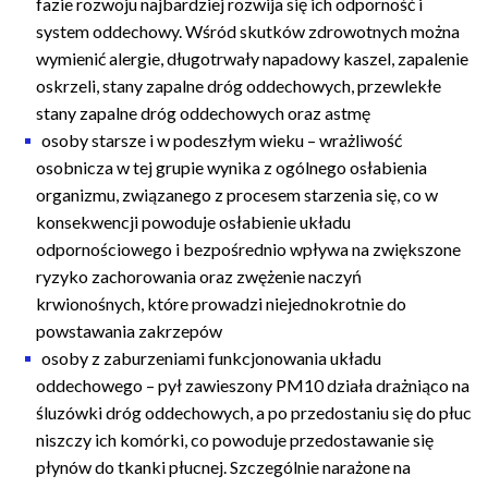
fazie rozwoju najbardziej rozwija się ich odporność i
system oddechowy. Wśród skutków zdrowotnych można
wymienić alergie, długotrwały napadowy kaszel, zapalenie
oskrzeli, stany zapalne dróg oddechowych, przewlekłe
stany zapalne dróg oddechowych oraz astmę
osoby starsze i w podeszłym wieku – wrażliwość
osobnicza w tej grupie wynika z ogólnego osłabienia
organizmu, związanego z procesem starzenia się, co w
konsekwencji powoduje osłabienie układu
odpornościowego i bezpośrednio wpływa na zwiększone
ryzyko zachorowania oraz zwężenie naczyń
krwionośnych, które prowadzi niejednokrotnie do
powstawania zakrzepów
osoby z zaburzeniami funkcjonowania układu
oddechowego – pył zawieszony PM10 działa drażniąco na
śluzówki dróg oddechowych, a po przedostaniu się do płuc
niszczy ich komórki, co powoduje przedostawanie się
płynów do tkanki płucnej. Szczególnie narażone na