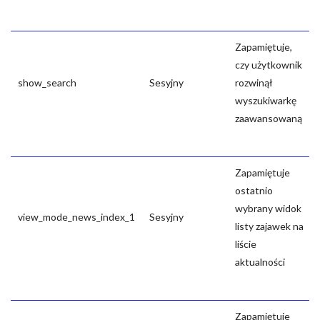
Zapamiętuje,
czy użytkownik
show_search
Sesyjny
rozwinął
wyszukiwarkę
zaawansowaną
Zapamiętuje
ostatnio
wybrany widok
view_mode_news_index_1
Sesyjny
listy zajawek na
liście
aktualności
Zapamiętuje