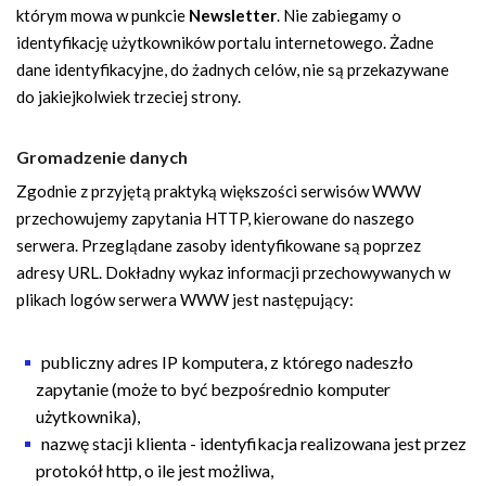
i
którym mowa w punkcie
Newsletter
. Nie zabiegamy o
g
identyfikację użytkowników portalu internetowego. Żadne
a
dane identyfikacyjne, do żadnych celów, nie są przekazywane
c
do jakiejkolwiek trzeciej strony.
y
j
Gromadzenie danych
n
Zgodnie z przyjętą praktyką większości serwisów WWW
a
przechowujemy zapytania HTTP, kierowane do naszego
serwera. Przeglądane zasoby identyfikowane są poprzez
adresy URL. Dokładny wykaz informacji przechowywanych w
plikach logów serwera WWW jest następujący:
publiczny adres IP komputera, z którego nadeszło
zapytanie (może to być bezpośrednio komputer
użytkownika),
nazwę stacji klienta - identyfikacja realizowana jest przez
protokół http, o ile jest możliwa,