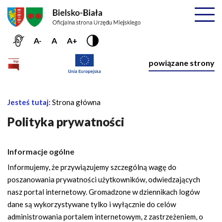
Przejdź do menu głównego
Przejdź do treści
Mapa serwisu
Rozwiń
A-
A
A+
Nawiga
powiązane strony
Główna
Jesteś tutaj:
Strona główna
Ś
nawigacja
c
Polityka prywatności
i
e
Informacje ogólne
ż
k
Informujemy, że przywiązujemy szczególną wagę do
a
poszanowania prywatności użytkowników, odwiedzających
n
nasz portal internetowy. Gromadzone w dziennikach logów
a
dane są wykorzystywane tylko i wyłącznie do celów
w
administrowania portalem internetowym, z zastrzeżeniem, o