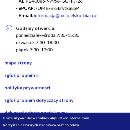
AE:PL-40886-97966-GGHIJ-26
- ePUAP:
/UMB-B/SkrytkaESP
- E-mail:
informacja@um.bielsko-biala.pl
Godziny otwarcia:
poniedziałek–środa 7:30–15:30
czwartek 7:30–18:00
piątek 7:30–13:00
nawigacja
mapa strony
w
zgłoś problem
stopce
polityka prywatności
zgłoś problem dotyczący strony
deklaracja dostępności www
Portal używa plików cookies, aby ułatwić Internautom
deklaracja dostępności bip
korzystanie z naszych stron www oraz do celów