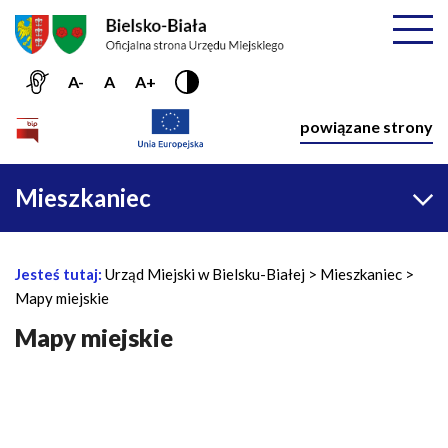
Przejdź do menu głównego
Przejdź do treści
Mapa serwisu
Rozwiń
A-
A
A+
Nawiga
powiązane strony
Główna
Mieszkaniec
nawigacja
Jesteś tutaj:
Urząd Miejski w Bielsku-Białej
Mieszkaniec
Ś
Mapy miejskie
c
i
Mapy miejskie
e
ż
k
a