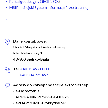
n
Portal geodezyjny GEOINFO
a
MSIP - Miejski System Informacji Przestrzennej
w
i
g
a
c
Dane kontaktowe:
y
Urząd Miejski w Bielsku-Białej
j
Plac Ratuszowy 1,
n
43-300 Bielsko-Biała
a
Tel.
+48 33 4971 800
+48 33 4971 497
Adresy do korespondencji elektronicznej:
- e-Doręczenia:
AE:PL-40886-97966-GGHIJ-26
- ePUAP:
/UMB-B/SkrytkaESP