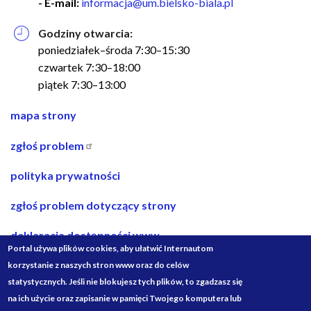
- E-mail:
informacja@um.bielsko-biala.pl
Godziny otwarcia:
poniedziałek–środa 7:30–15:30
czwartek 7:30–18:00
piątek 7:30–13:00
nawigacja
mapa strony
w
zgłoś problem
stopce
polityka prywatności
zgłoś problem dotyczący strony
deklaracja dostępności www
Portal używa plików cookies, aby ułatwić Internautom
deklaracja dostępności bip
korzystanie z naszych stron www oraz do celów
statystycznych. Jeśli nie blokujesz tych plików, to zgadzasz się
projekty ze środków budżetu państwa
na ich użycie oraz zapisanie w pamięci Twojego komputera lub