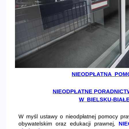
NIEODPŁATNA POM
NIEODPŁATNE PORADNIC
W BIELSKU-BIAŁEJ
W myśl ustawy o nieodpłatnej pomocy praw
obywatelskim oraz edukacji prawnej,
NI