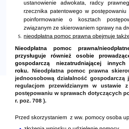
ustanowienie adwokata, radcy prawne
rzecznika patentowego w postępowaniu 
poinformowanie o kosztach postępo
związanym ze skierowaniem sprawy na d
nieodpłatna pomoc prawna obejmuje także
Nieodpłatna pomoc prawna/nieodpłatn
przysługuje również osobie prowadząc
gospodarczą niezatrudniającej inny
roku.
Nieodpłatna pomoc prawna skier
jednoosobową działalność gospodarczą 
regulacjom przewidzianym w ustawie z
postępowaniu w sprawach dotyczących pom
r. poz. 708 ).
Przed skorzystaniem z ww. pomocy
osoba up
złożenia wniosku o udzielenie pomocy,