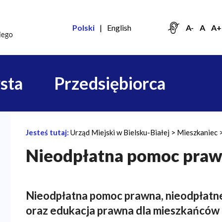
Polski
English
A-
A
A+
sta
Przedsiębiorca
Jesteś tutaj:
Urząd Miejski w Bielsku-Białej
Mieszkaniec
Ś
Nieodpłatna pomoc pra
c
i
e
Nieodpłatna pomoc prawna, nieodpłatn
ż
oraz edukacja prawna dla mieszkańców
k