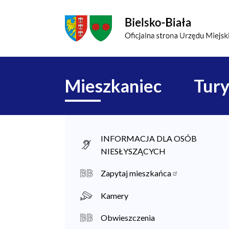
Przejdź do menu głównego
Przejdź do treści
Mapa serwisu
Główna
Mieszkaniec
Tury
nawigacja
M
INFORMACJA DLA OSÓB
NIESŁYSZĄCYCH
i
e
Zapytaj mieszkańca
s
Kamery
z
Obwieszczenia
k