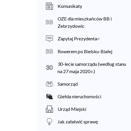
a
Komunikaty
n
OZE dla mieszkańców BB i
i
Zebrzydowic
e
Zapytaj Prezydenta
c
Rowerem po Bielsku-Białej
30-lecie samorządu (według stanu
na 27 maja 2020 r.)
Samorząd
Giełda nieruchomości
Urząd Miejski
Jak załatwić sprawę