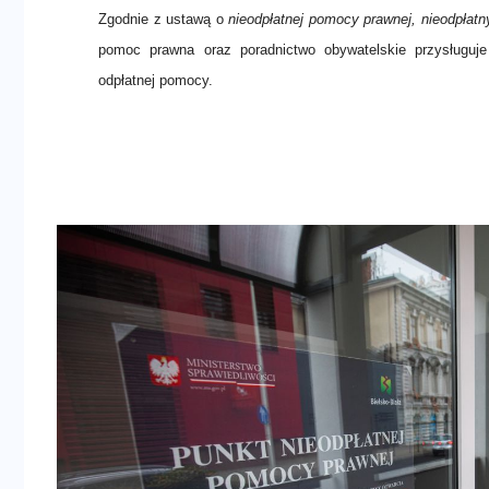
Zgodnie z ustawą o
nieodpłatnej pomocy prawnej, nieodpłatn
a
pomoc prawna oraz poradnictwo obywatelskie przysługuje
n
odpłatnej pomocy.
a
w
i
g
a
c
y
j
n
a