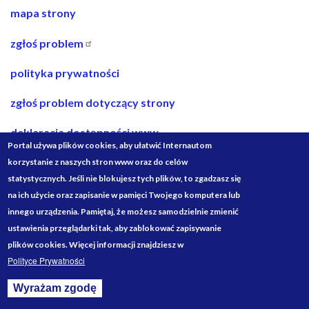
nawigacja
mapa strony
w
zgłoś problem
stopce
polityka prywatności
zgłoś problem dotyczący strony
deklaracja dostępności www
Portal używa plików cookies, aby ułatwić Internautom
deklaracja dostępności bip
korzystanie z naszych stron www oraz do celów
statystycznych. Jeśli nie blokujesz tych plików, to zgadzasz się
projekty ze środków budżetu państwa
na ich użycie oraz zapisanie w pamięci Twojego komputera lub
innego urządzenia. Pamiętaj, że możesz samodzielnie zmienić
Media
ustawienia przeglądarki tak, aby zablokować zapisywanie
Społecznościowe
plików cookies. Więcej informacji znajdziesz w
Polityce Prywatności
Wyrażam zgodę
Withdraw consent
Designed by