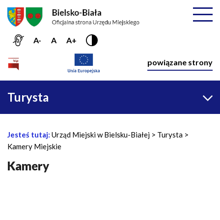
Przejdź do menu głównego
Przejdź do treści
Mapa serwisu
Rozwiń
A-
A
A+
Nawiga
powiązane strony
Główna
Turysta
nawigacja
Jesteś tutaj:
Urząd Miejski w Bielsku-Białej
Turysta
Ś
Kamery Miejskie
c
i
Kamery
e
ż
k
a