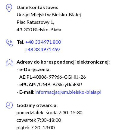
Dane kontaktowe:
Urząd Miejski w Bielsku-Białej
Plac Ratuszowy 1,
43-300 Bielsko-Biała
Tel.
+48 33 4971 800
+48 33 4971 497
Adresy do korespondencji elektronicznej:
- e-Doręczenia:
AE:PL-40886-97966-GGHIJ-26
- ePUAP:
/UMB-B/SkrytkaESP
- E-mail:
informacja@um.bielsko-biala.pl
Godziny otwarcia:
poniedziałek–środa 7:30–15:30
czwartek 7:30–18:00
piątek 7:30–13:00