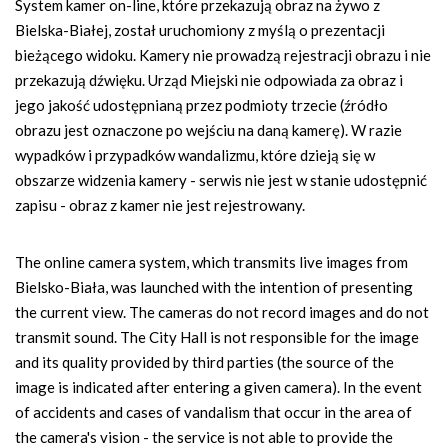
n
System kamer on-line, które przekazują obraz na żywo z
a
Bielska-Białej, został uruchomiony z myślą o prezentacji
w
bieżącego widoku. Kamery nie prowadzą rejestracji obrazu i nie
i
przekazują dźwięku. Urząd Miejski nie odpowiada za obraz i
g
jego jakość udostępnianą przez podmioty trzecie (źródło
a
obrazu jest oznaczone po wejściu na daną kamerę). W razie
c
wypadków i przypadków wandalizmu, które dzieją się w
y
obszarze widzenia kamery - serwis nie jest w stanie udostępnić
j
zapisu - obraz z kamer nie jest rejestrowany.
n
a
The online camera system, which transmits live images from
Bielsko-Biała, was launched with the intention of presenting
the current view. The cameras do not record images and do not
transmit sound. The City Hall is not responsible for the image
and its quality provided by third parties (the source of the
image is indicated after entering a given camera). In the event
of accidents and cases of vandalism that occur in the area of
the camera's vision - the service is not able to provide the