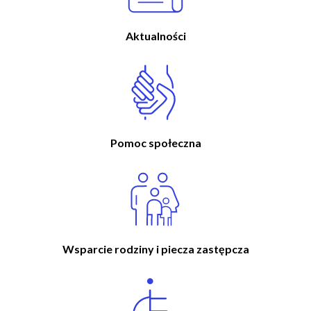
w
n
i
a
g
Aktualności
w
a
i
c
g
j
a
a
c
y
j
Pomoc społeczna
n
a
Wsparcie rodziny i piecza zastępcza