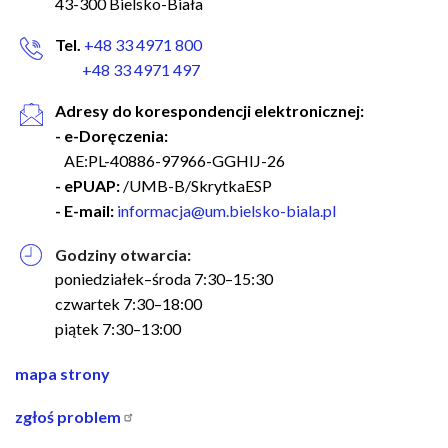
43-300 Bielsko-Biała
Tel.
+48 33 4971 800
+48 33 4971 497
Adresy do korespondencji elektronicznej:
- e-Doręczenia:
AE:PL-40886-97966-GGHIJ-26
- ePUAP:
/UMB-B/SkrytkaESP
- E-mail:
informacja@um.bielsko-biala.pl
Godziny otwarcia:
poniedziałek–środa 7:30–15:30
czwartek 7:30–18:00
piątek 7:30–13:00
nawigacja
mapa strony
w
zgłoś problem
stopce