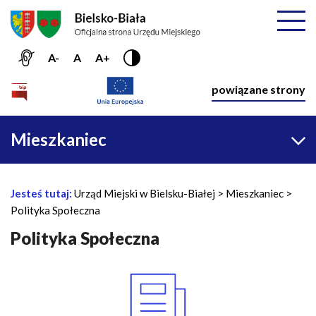
Przejdź do menu głównego
Przejdź do treści
Mapa serwisu
Rozwiń
A-
A
A+
Nawiga
powiązane strony
Główna
Mieszkaniec
nawigacja
Jesteś tutaj:
Urząd Miejski w Bielsku-Białej
Mieszkaniec
Ś
Polityka Społeczna
c
i
Polityka Społeczna
e
ż
N
k
a
a