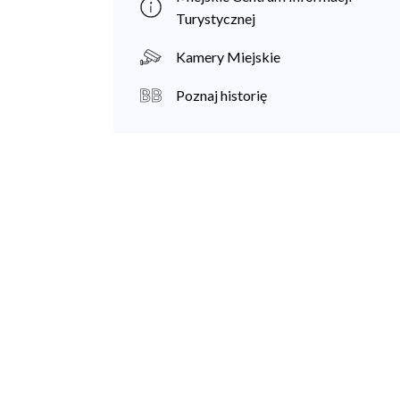
a
Turystycznej
n
Kamery Miejskie
i
Poznaj historię
e
c