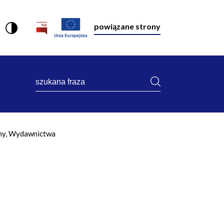
powiązane strony
szukana
fraza
my, Wydawnictwa