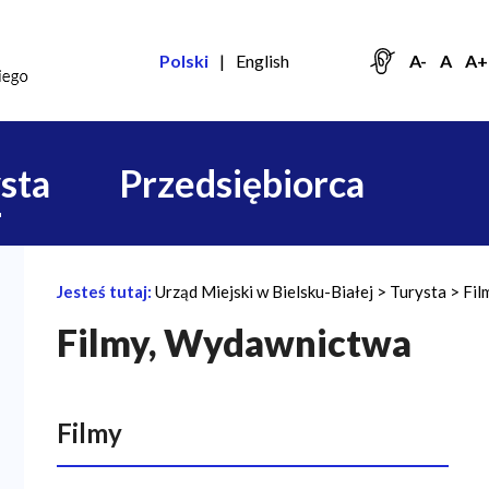
Polski
English
A-
A
A+
sta
Przedsiębiorca
Jesteś tutaj:
Urząd Miejski w Bielsku-Białej
Turysta
Fil
Ś
Filmy, Wydawnictwa
c
i
e
Filmy
ż
k