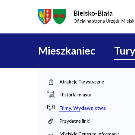
Przejdź do menu głównego
Przejdź do treści
Mapa serwisu
Główna
Mieszkaniec
Tury
nawigacja
M
Atrakcje Turystyczne
i
Historia miasta
e
Filmy, Wydawnictwa
s
Przydatne linki
z
k
Miejskie Centrum Informacji