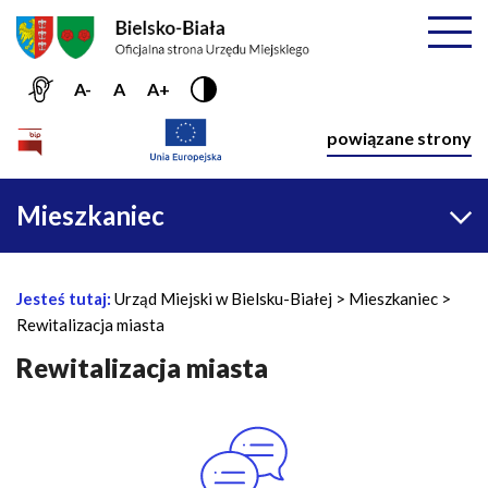
Przejdź do menu głównego
Przejdź do treści
Mapa serwisu
Rozwiń
A-
A
A+
Nawiga
powiązane strony
Główna
Mieszkaniec
nawigacja
Jesteś tutaj:
Urząd Miejski w Bielsku-Białej
Mieszkaniec
Ś
Rewitalizacja miasta
c
i
Rewitalizacja miasta
e
ż
N
k
a
a