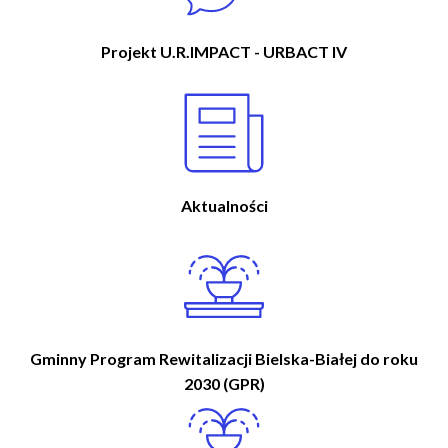
w
n
i
a
g
Projekt U.R.IMPACT - URBACT IV
w
a
i
c
g
j
a
a
c
y
j
Aktualności
n
a
Gminny Program Rewitalizacji Bielska-Białej do roku
2030 (GPR)