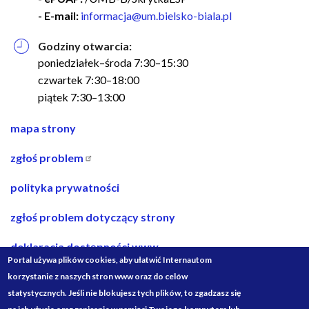
- E-mail:
informacja@um.bielsko-biala.pl
Godziny otwarcia:
poniedziałek–środa 7:30–15:30
czwartek 7:30–18:00
piątek 7:30–13:00
nawigacja
mapa strony
w
zgłoś problem
stopce
polityka prywatności
zgłoś problem dotyczący strony
deklaracja dostępności www
Portal używa plików cookies, aby ułatwić Internautom
deklaracja dostępności bip
korzystanie z naszych stron www oraz do celów
statystycznych. Jeśli nie blokujesz tych plików, to zgadzasz się
projekty ze środków budżetu państwa