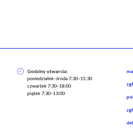
Godziny otwarcia:
na
ma
w
poniedziałek–środa 7:30–15:30
zg
st
czwartek 7:30–18:00
piątek 7:30–13:00
po
zg
de