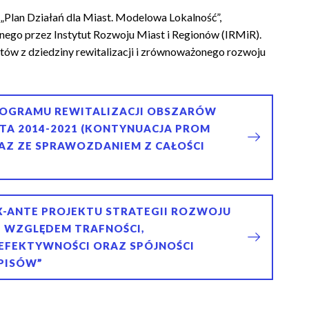
„Plan Działań dla Miast. Modelowa Lokalność”,
ego przez Instytut Rozwoju Miast i Regionów (IRMiR).
tów z dziedziny rewitalizacji i zrównoważonego rozwoju
OGRAMU REWITALIZACJI OBSZARÓW
LATA 2014-2021 (KONTYNUACJA PROM
WRAZ ZE SPRAWOZDANIEM Z CAŁOŚCI
X-ANTE PROJEKTU STRATEGII ROZWOJU
OD WZGLĘDEM TRAFNOŚCI,
 EFEKTYWNOŚCI ORAZ SPÓJNOŚCI
PISÓW”