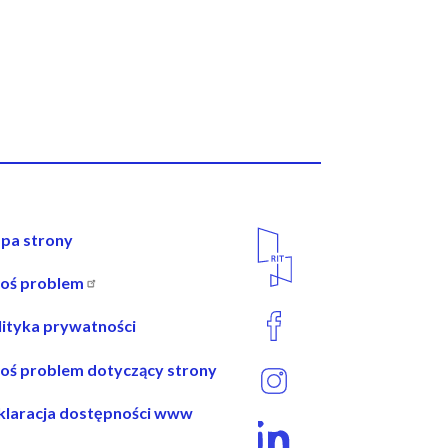
wigacja
Media
pa strony
Społecznościowe
łoś problem
opce
lityka prywatności
łoś problem dotyczący strony
klaracja dostępności www