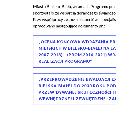
a
Miasto Bielsko-Biała, w ramach Programu pn.: 
skorzystało ze wsparcia doradczego świadczon
n
Przy współpracy zespołu ekspertów - specjalis
a
opracowano następujące dokumenty pn.:
w
i
„OCENA KOŃCOWA WDRAŻANIA PR
g
MIEJSKICH W BIELSKU-BIAŁEJ NA 
2007-2013) – (PROM 2014-2021) 
a
REALIZACJI PROGRAMU”
c
y
„PRZEPROWADZENIE EWALUACJI E
j
BIELSKA-BIAŁEJ DO 2030 ROKU P
n
PRZEWIDYWANEJ SKUTECZNOŚCI I
WEWNĘTRZNEJ I ZEWNĘTRZNEJ ZA
a