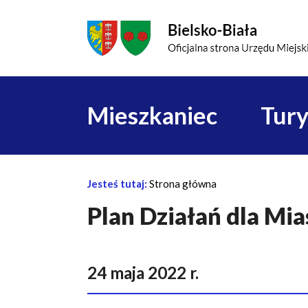
Przejdź do menu głównego
Przejdź do treści
Mapa serwisu
Główna
Mieszkaniec
Tury
nawigacja
Jesteś tutaj:
Strona główna
Ś
Plan Działań dla Mia
c
i
e
24 maja 2022 r.
ż
k