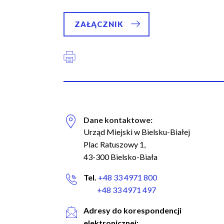
ZAŁĄCZNIK
Dane kontaktowe:
Biuro Regionalnych Inwestycji Terytorialnych
Urząd Miejski w Bielsku-Białej
Plac Ratuszowy 1,
43-300 Bielsko-Biała
Facebook
Tel.
+48 33 4971 800
Instagram
+48 33 4971 497
Adresy do korespondencji
Linkedin
elektronicznej: