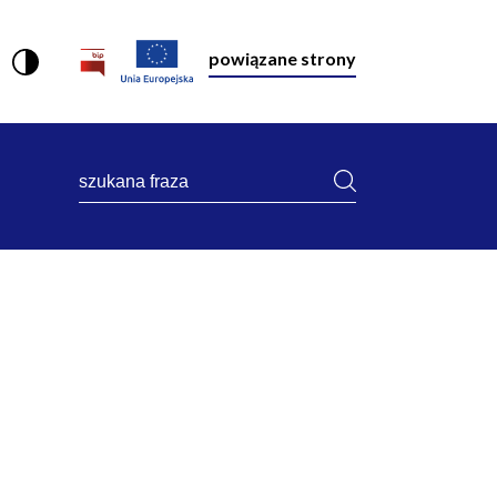
powiązane strony
szukana
fraza