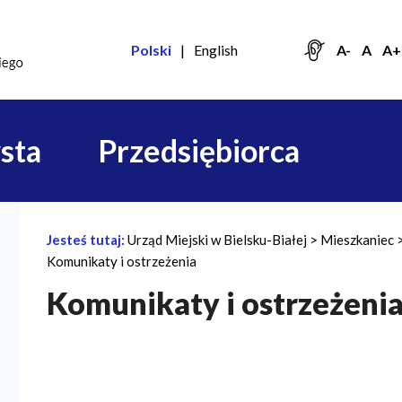
Polski
English
A-
A
A+
sta
Przedsiębiorca
Jesteś tutaj:
Urząd Miejski w Bielsku-Białej
Mieszkaniec
Ś
Komunikaty i ostrzeżenia
c
Komunikaty i ostrzeżeni
i
e
ż
k