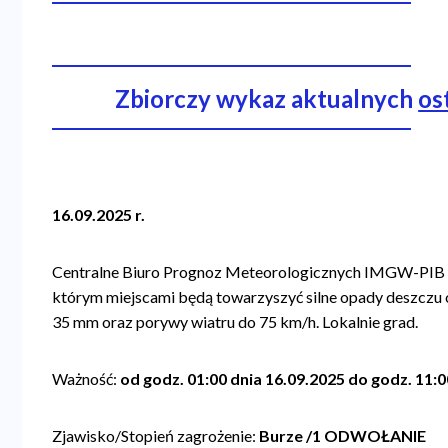
a
n
a
Zbiorczy wykaz aktualnych
os
w
i
g
16.09.2025 r.
a
c
Centralne Biuro Prognoz Meteorologicznych IMGW-PIB 
y
którym miejscami będą towarzyszyć silne opady deszczu
j
35 mm oraz porywy wiatru do 75 km/h. Lokalnie grad.
n
Ważność:
od godz. 01:00 dnia 16.09.2025 do godz. 11:0
a
Zjawisko/Stopień zagrożenie:
Burze /1 ODWOŁANIE