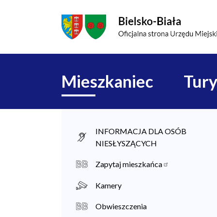
Przejdź do menu głównego
Przejdź do treści
Mapa serwisu
Główna
Mieszkaniec
Tury
nawigacja
M
INFORMACJA DLA OSÓB
NIESŁYSZĄCYCH
i
e
Zapytaj mieszkańca
s
Kamery
z
Obwieszczenia
k