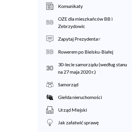
a
Komunikaty
n
OZE dla mieszkańców BB i
i
Zebrzydowic
e
Zapytaj Prezydenta
c
Rowerem po Bielsku-Białej
30-lecie samorządu (według stanu
na 27 maja 2020 r.)
Samorząd
Giełda nieruchomości
Urząd Miejski
Jak załatwić sprawę