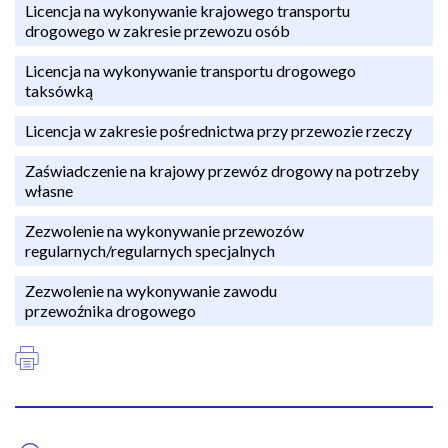
n
Licencja na wykonywanie krajowego transportu
a
drogowego w zakresie przewozu osób
w
Licencja na wykonywanie transportu drogowego
i
taksówką
g
a
Licencja w zakresie pośrednictwa przy przewozie rzeczy
c
Zaświadczenie na krajowy przewóz drogowy na potrzeby
y
własne
j
n
Zezwolenie na wykonywanie przewozów
regularnych/regularnych specjalnych
a
Zezwolenie na wykonywanie zawodu
przewoźnika drogowego