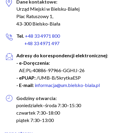
Dane kontaktowe:
Urząd Miejski w Bielsku-Białej
Plac Ratuszowy 1,
43-300 Bielsko-Biała
Tel.
+48 33 4971 800
+48 33 4971 497
Adresy do korespondencji elektronicznej:
- e-Doręczenia:
AE:PL-40886-97966-GGHIJ-26
- ePUAP:
/UMB-B/SkrytkaESP
- E-mail:
informacja@um.bielsko-biala.pl
Godziny otwarcia:
poniedziałek–środa 7:30–15:30
czwartek 7:30–18:00
piątek 7:30–13:00