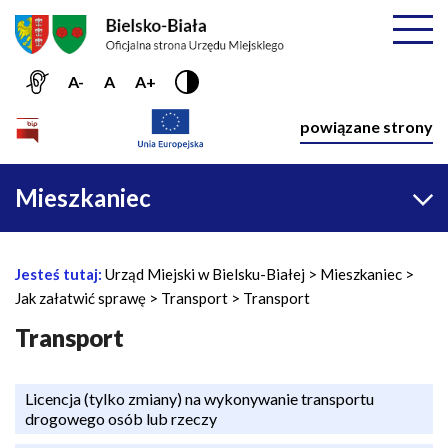
Przejdź do menu głównego
Przejdź do treści
Mapa serwisu
Rozwiń
A-
A
A+
Nawiga
powiązane strony
Główna
Mieszkaniec
nawigacja
Jesteś tutaj:
Urząd Miejski w Bielsku-Białej
Mieszkaniec
Ś
Jak załatwić sprawę
Transport
Transport
c
i
Transport
e
ż
Licencja (tylko zmiany) na wykonywanie transportu
k
drogowego osób lub rzeczy
a