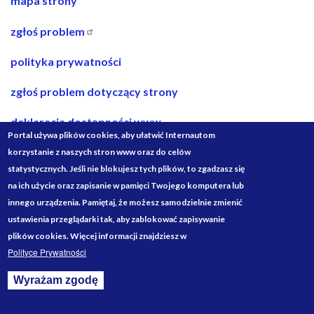
nawigacja
mapa strony
w
zgłoś problem
stopce
polityka prywatności
zgłoś problem dotyczący strony
deklaracja dostępności www
Portal używa plików cookies, aby ułatwić Internautom
deklaracja dostępności bip
korzystanie z naszych stron www oraz do celów
statystycznych. Jeśli nie blokujesz tych plików, to zgadzasz się
projekty ze środków budżetu państwa
na ich użycie oraz zapisanie w pamięci Twojego komputera lub
innego urządzenia. Pamiętaj, że możesz samodzielnie zmienić
Media
ustawienia przeglądarki tak, aby zablokować zapisywanie
Społecznościowe
plików cookies. Więcej informacji znajdziesz w
Polityce Prywatności
Wyrażam zgodę
Withdraw consent
Designed by