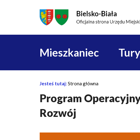
Przejdź do menu głównego
Przejdź do treści
Mapa serwisu
Główna
Mieszkaniec
Tury
nawigacja
Jesteś tutaj:
Strona główna
Ś
Program Operacyjny
c
i
Rozwój
e
ż
k