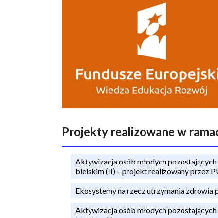
a
n
a
w
i
g
a
c
Projekty realizowane w ra
y
j
Aktywizacja osób młodych pozostających b
n
bielskim (II) – projekt realizowany przez 
a
Ekosystemy na rzecz utrzymania zdrowia 
Aktywizacja osób młodych pozostających b