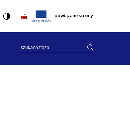
powiązane strony
szukana
fraza