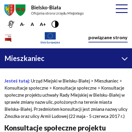
Przejdź do menu głównego
Przejdź do treści
Mapa serwisu
Rozwiń
A-
A
A+
Nawiga
powiązane strony
Główna
Mieszkaniec
nawigacja
Jesteś tutaj:
Urząd Miejski w Bielsku-Białej
Mieszkaniec
Ś
Konsultacje społeczne
Konsultacje społeczne
Konsultacje
c
społeczne projektu uchwały Rady Miejskiej w Bielsku-Białej w
i
sprawie zmiany nazw ulic, położonych na terenie miasta
e
Bielska-Białej. Przedmiotem konsultacji jest zmiana nazwy ulicy
ż
Zmożka oraz ulicy Armii Ludowej (22 maja - 5 czerwca 2017 r.)
k
a
Konsultacje społeczne projektu