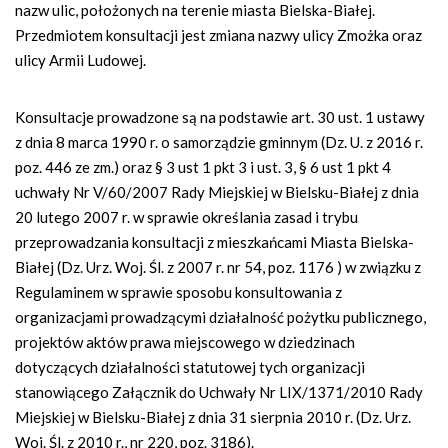
nazw ulic, położonych na terenie miasta Bielska-Białej.
Przedmiotem konsultacji jest zmiana nazwy ulicy Zmożka oraz
ulicy Armii Ludowej.
Konsultacje prowadzone są na podstawie art. 30 ust. 1 ustawy
z dnia 8 marca 1990 r. o samorządzie gminnym (Dz. U. z 2016 r.
poz. 446 ze zm.) oraz § 3 ust 1 pkt 3 i ust. 3, § 6 ust 1 pkt 4
uchwały Nr V/60/2007 Rady Miejskiej w Bielsku-Białej z dnia
20 lutego 2007 r. w sprawie określania zasad i trybu
przeprowadzania konsultacji z mieszkańcami Miasta Bielska-
Białej (Dz. Urz. Woj. Śl. z 2007 r. nr 54, poz. 1176 ) w związku z
Regulaminem w sprawie sposobu konsultowania z
organizacjami prowadzącymi działalność pożytku publicznego,
projektów aktów prawa miejscowego w dziedzinach
dotyczących działalności statutowej tych organizacji
stanowiącego Załącznik do Uchwały Nr LIX/1371/2010 Rady
Miejskiej w Bielsku-Białej z dnia 31 sierpnia 2010 r. (Dz. Urz.
Woj. Śl. z 2010 r., nr 220, poz. 3186).