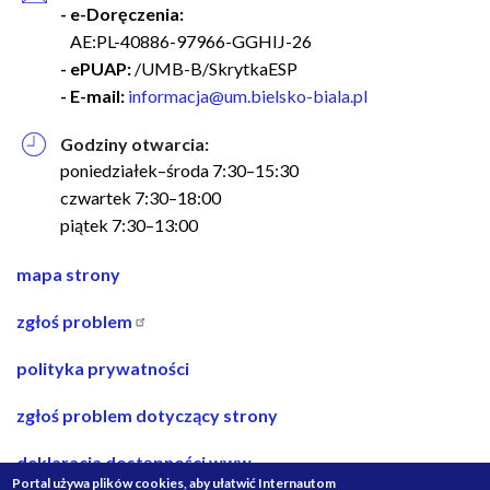
- e-Doręczenia:
AE:PL-40886-97966-GGHIJ-26
- ePUAP:
/UMB-B/SkrytkaESP
- E-mail:
informacja@um.bielsko-biala.pl
Godziny otwarcia:
poniedziałek–środa 7:30–15:30
czwartek 7:30–18:00
piątek 7:30–13:00
nawigacja
mapa strony
w
zgłoś problem
stopce
polityka prywatności
zgłoś problem dotyczący strony
deklaracja dostępności www
Portal używa plików cookies, aby ułatwić Internautom