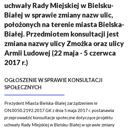
n
uchwały Rady Miejskiej w Bielsku-
a
Białej w sprawie zmiany nazw ulic,
w
i
położonych na terenie miasta Bielska-
g
Białej. Przedmiotem konsultacji jest
a
zmiana nazwy ulicy Zmożka oraz ulicy
c
y
Armii Ludowej (22 maja - 5 czerwca
j
2017 r.)
n
a
OGŁOSZENIE W SPRAWIE KONSULTACJI
SPOŁECZNYCH
Prezydent Miasta Bielska-Białej zarządzeniem nr
ON.0050.2192.2017.GK z dnia 5 maja 2017 r. postanawia
przeprowadzić konsultacje społeczne dotyczące projektu
uchwały Rady Miejskiej w Bielsku-Białej w sprawie zmiany