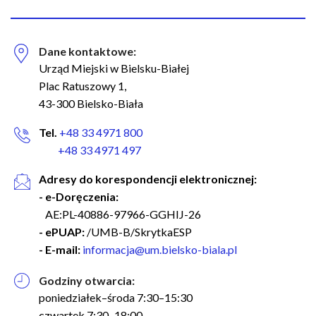
Dane kontaktowe:
Urząd Miejski w Bielsku-Białej
Plac Ratuszowy 1,
43-300 Bielsko-Biała
Tel.
+48 33 4971 800
+48 33 4971 497
Adresy do korespondencji elektronicznej:
- e-Doręczenia:
AE:PL-40886-97966-GGHIJ-26
- ePUAP:
/UMB-B/SkrytkaESP
- E-mail:
informacja@um.bielsko-biala.pl
Godziny otwarcia:
poniedziałek–środa 7:30–15:30
czwartek 7:30–18:00