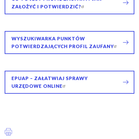
i
ZAŁOŻYĆ I POTWIERDZIĆ?
g
a
c
y
WYSZUKIWARKA PUNKTÓW
j
POTWIERDZAJĄCYCH PROFIL ZAUFANY
n
a
EPUAP – ZAŁATWIAJ SPRAWY
URZĘDOWE ONLINE