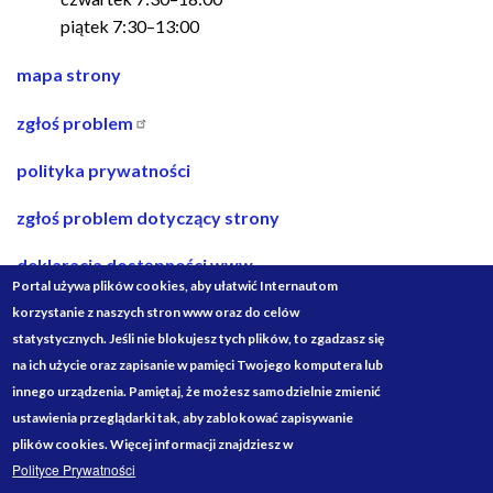
piątek 7:30–13:00
nawigacja
mapa strony
w
zgłoś problem
stopce
polityka prywatności
zgłoś problem dotyczący strony
deklaracja dostępności www
Portal używa plików cookies, aby ułatwić Internautom
deklaracja dostępności bip
korzystanie z naszych stron www oraz do celów
statystycznych. Jeśli nie blokujesz tych plików, to zgadzasz się
projekty ze środków budżetu państwa
na ich użycie oraz zapisanie w pamięci Twojego komputera lub
innego urządzenia. Pamiętaj, że możesz samodzielnie zmienić
Media
ustawienia przeglądarki tak, aby zablokować zapisywanie
Społecznościowe
plików cookies. Więcej informacji znajdziesz w
Polityce Prywatności