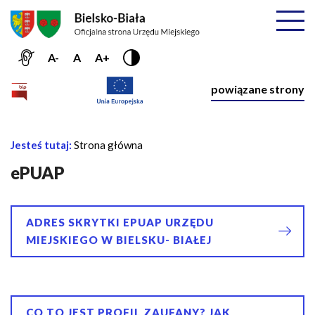
Przejdź do menu głównego
Przejdź do treści
Mapa serwisu
Rozwiń
A-
A
A+
Nawiga
powiązane strony
Główna
Jesteś tutaj:
Strona główna
Ś
nawigacja
c
ePUAP
i
e
ż
ADRES SKRYTKI EPUAP URZĘDU
k
MIEJSKIEGO W BIELSKU- BIAŁEJ
a
n
a
w
CO TO JEST PROFIL ZAUFANY? JAK