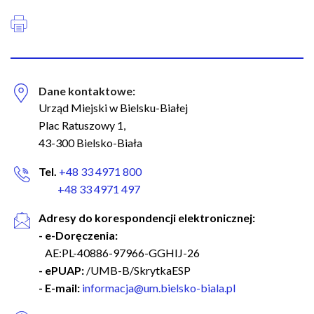
Dane kontaktowe:
Urząd Miejski w Bielsku-Białej
Plac Ratuszowy 1,
43-300 Bielsko-Biała
Tel.
+48 33 4971 800
+48 33 4971 497
Adresy do korespondencji elektronicznej:
- e-Doręczenia:
AE:PL-40886-97966-GGHIJ-26
- ePUAP:
/UMB-B/SkrytkaESP
- E-mail:
informacja@um.bielsko-biala.pl