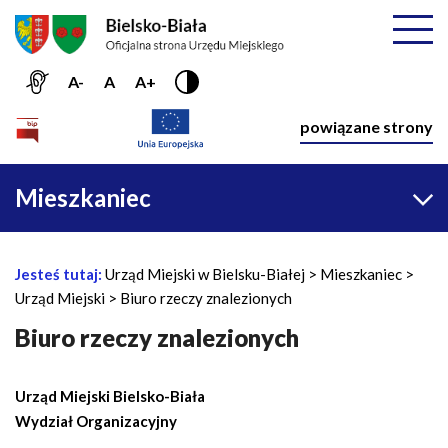
Przejdź do menu głównego
Przejdź do treści
Mapa serwisu
Rozwiń
A-
A
A+
Nawiga
powiązane strony
Główna
Mieszkaniec
nawigacja
Jesteś tutaj:
Urząd Miejski w Bielsku-Białej
Mieszkaniec
Ś
Urząd Miejski
Biuro rzeczy znalezionych
c
i
Biuro rzeczy znalezionych
e
ż
Urząd Miejski Bielsko-Biała
k
Wydział Organizacyjny
a