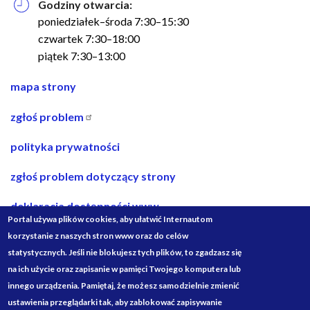
Godziny otwarcia:
poniedziałek–środa 7:30–15:30
czwartek 7:30–18:00
piątek 7:30–13:00
nawigacja
mapa strony
w
zgłoś problem
stopce
polityka prywatności
zgłoś problem dotyczący strony
deklaracja dostępności www
Portal używa plików cookies, aby ułatwić Internautom
deklaracja dostępności bip
korzystanie z naszych stron www oraz do celów
statystycznych. Jeśli nie blokujesz tych plików, to zgadzasz się
projekty ze środków budżetu państwa
na ich użycie oraz zapisanie w pamięci Twojego komputera lub
innego urządzenia. Pamiętaj, że możesz samodzielnie zmienić
Media
ustawienia przeglądarki tak, aby zablokować zapisywanie