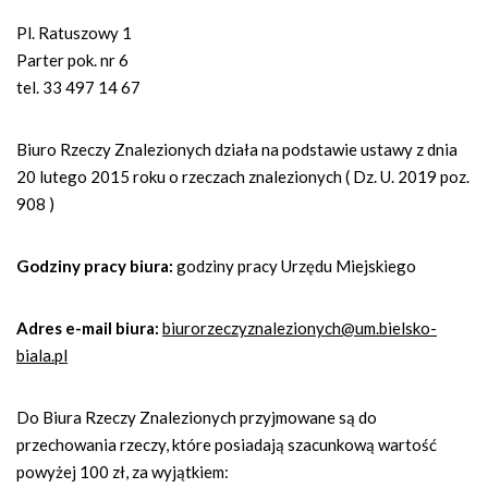
n
a
Pl. Ratuszowy 1
w
Parter pok. nr 6
i
tel. 33 497 14 67
g
a
Biuro Rzeczy Znalezionych działa na podstawie ustawy z dnia
c
20 lutego 2015 roku o rzeczach znalezionych ( Dz. U. 2019 poz.
y
908 )
j
n
Godziny pracy biura:
godziny pracy Urzędu Miejskiego
a
Adres e-mail biura:
biurorzeczyznalezionych@um.bielsko-
biala.pl
Do Biura Rzeczy Znalezionych przyjmowane są do
przechowania rzeczy, które posiadają szacunkową wartość
powyżej 100 zł, za wyjątkiem: