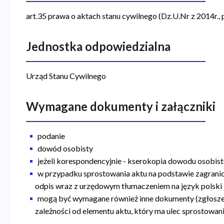
a
art.35 prawa o aktach stanu cywilnego (Dz.U.Nr z 2014r.,
n
a
Jednostka odpowiedzialna
w
Urząd Stanu Cywilnego
i
g
Wymagane dokumenty i załączniki
a
c
podanie
y
dowód osobisty
j
jeżeli korespondencyjnie - kserokopia dowodu osobis
w przypadku sprostowania aktu na podstawie zagrani
n
odpis wraz z urzędowym tłumaczeniem na język polski
a
mogą być wymagane również inne dokumenty (zgłoszen
zależności od elementu aktu, który ma ulec sprostowan