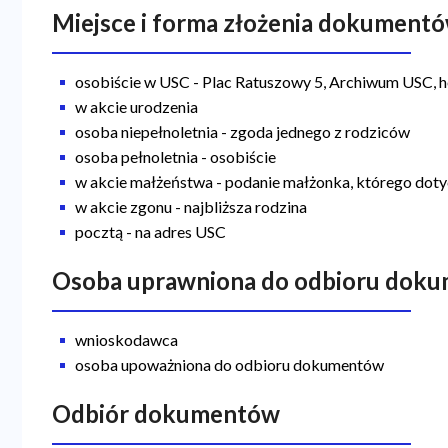
Miejsce i forma złożenia dokument
osobiście w USC - Plac Ratuszowy 5, Archiwum USC, h
w akcie urodzenia
osoba niepełnoletnia - zgoda jednego z rodziców
osoba pełnoletnia - osobiście
w akcie małżeństwa - podanie małżonka, którego dot
w akcie zgonu - najbliższa rodzina
pocztą - na adres USC
Osoba uprawniona do odbioru dok
wnioskodawca
osoba upoważniona do odbioru dokumentów
Odbiór dokumentów