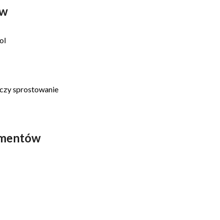
ów
ol
yczy sprostowanie
umentów