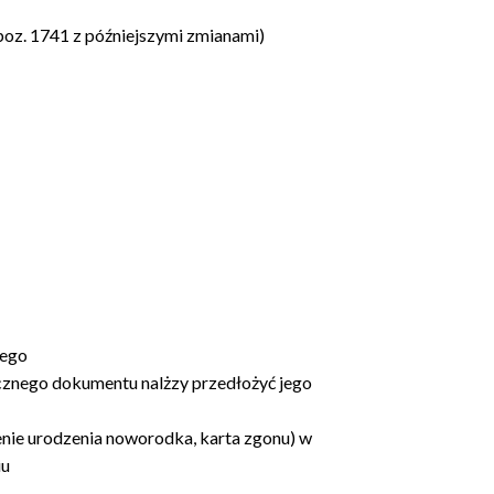
 poz. 1741 z późniejszymi zmianami)
tego
cznego dokumentu nalżzy przedłożyć jego
ie urodzenia noworodka, karta zgonu) w
iu