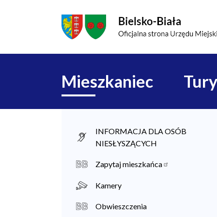
Przejdź do menu głównego
Przejdź do treści
Mapa serwisu
Główna
Mieszkaniec
Tury
nawigacja
M
INFORMACJA DLA OSÓB
NIESŁYSZĄCYCH
i
e
Zapytaj mieszkańca
s
Kamery
z
Obwieszczenia
k