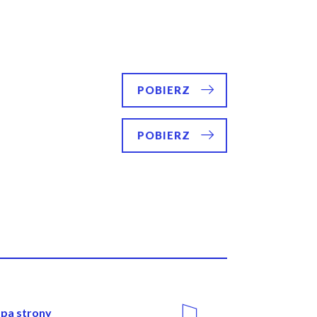
POBIERZ
POBIERZ
wigacja
Media
pa strony