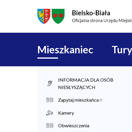
Przejdź do menu głównego
Przejdź do treści
Mapa serwisu
Główna
Mieszkaniec
Tury
nawigacja
M
INFORMACJA DLA OSÓB
NIESŁYSZĄCYCH
i
e
Zapytaj mieszkańca
s
Kamery
z
Obwieszczenia
k