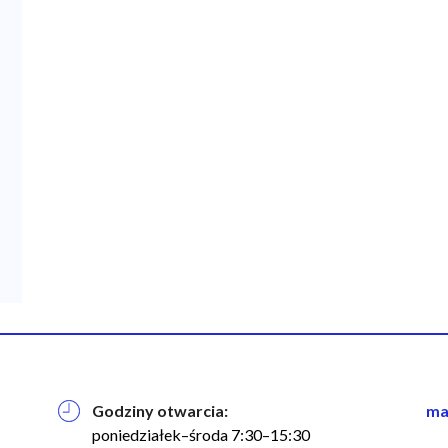
Godziny otwarcia:
na
ma
w
poniedziałek–środa 7:30–15:30