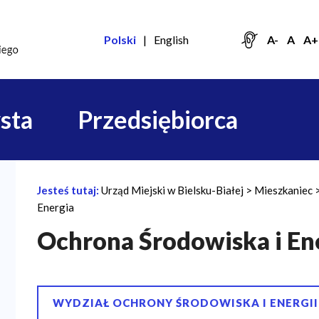
Polski
English
A-
A
A+
sta
Przedsiębiorca
Jesteś tutaj:
Urząd Miejski w Bielsku-Białej
Mieszkaniec
Ś
Energia
c
Ochrona Środowiska i En
i
e
ż
WYDZIAŁ OCHRONY ŚRODOWISKA I ENERGII
k