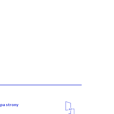
wigacja
Media
pa strony
Społecznościowe