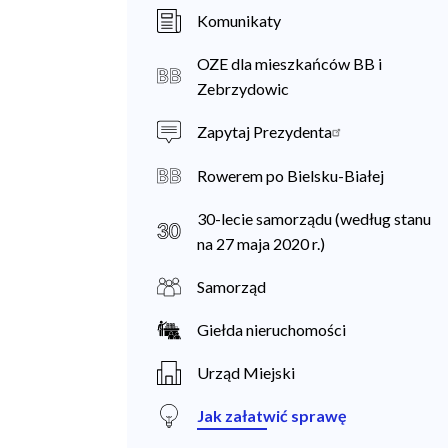
a
Komunikaty
n
OZE dla mieszkańców BB i
i
Zebrzydowic
e
Zapytaj Prezydenta
c
Rowerem po Bielsku-Białej
30-lecie samorządu (według stanu
na 27 maja 2020 r.)
Samorząd
Giełda nieruchomości
Urząd Miejski
Jak załatwić sprawę