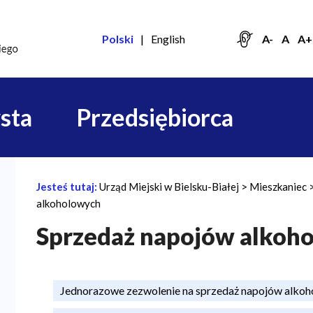
Polski
English
A-
A
A+
sta
Przedsiębiorca
Jesteś tutaj:
Urząd Miejski w Bielsku-Białej
Mieszkaniec
Ś
alkoholowych
c
Sprzedaż napojów alkoh
i
e
ż
Jednorazowe zezwolenie na sprzedaż napojów alko
k