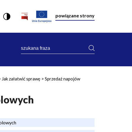
powiązane strony
szukana
fraza
Jak załatwić sprawę
Sprzedaż napojów
olowych
holowych