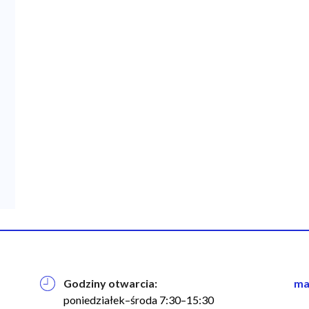
Godziny otwarcia:
na
ma
w
poniedziałek–środa 7:30–15:30