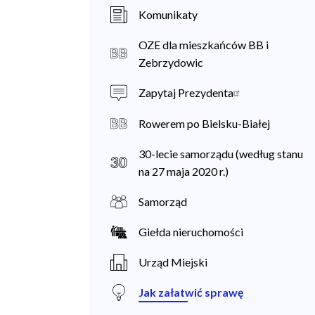
a
Komunikaty
n
OZE dla mieszkańców BB i
i
Zebrzydowic
e
Zapytaj Prezydenta
c
Rowerem po Bielsku-Białej
30-lecie samorządu (według stanu
na 27 maja 2020 r.)
Samorząd
Giełda nieruchomości
Urząd Miejski
Jak załatwić sprawę