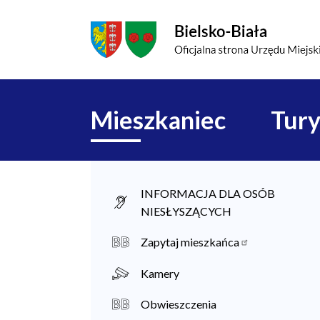
Przejdź do menu głównego
Przejdź do treści
Mapa serwisu
Główna
Mieszkaniec
Tury
nawigacja
M
INFORMACJA DLA OSÓB
NIESŁYSZĄCYCH
i
e
Zapytaj mieszkańca
s
Kamery
z
Obwieszczenia
k