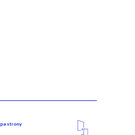
wigacja
Media
pa strony
Społecznościowe