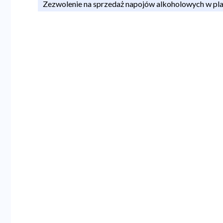
Zezwolenie na sprzedaż napojów alkoholowych w pl
a
n
a
w
i
g
a
c
y
j
n
a