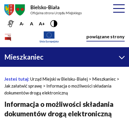
Przejdź do menu głównego
Przejdź do treści
Mapa serwisu
Rozwiń
A-
A
A+
Nawiga
powiązane strony
Główna
Mieszkaniec
nawigacja
Jesteś tutaj:
Urząd Miejski w Bielsku-Białej
Mieszkaniec
Ś
Jak załatwić sprawę
Informacja o możliwości składania
c
dokumentów drogą elektroniczną
i
e
Informacja o możliwości składania
ż
dokumentów drogą elektroniczną
k
a