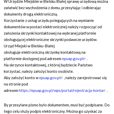
n
W Urzędzie Miejskim w Bielsku Białej sprawę urzędową można
a
załatwić bez wychodzenia z domu, przesyłając i odbierając
w
dokumenty drogą elektroniczną.
i
Korzystanie z usług urzędu polegających na wymianie
g
dokumentów w postaci elektronicznej należy rozpocząć od
a
założenia skrzynki kontaktowej na wybranej platformie
c
obsługującej elektroniczne skrzynki podawcze urzędów.
y
Urząd Miejski w Bielsku-Białej
j
obsługuje elektroniczną skrzynkę kontaktową na
n
platformie dostępnej pod adresem
epuap.gov.pl
.
a
Na skrzynce kontaktowej, z której będziecie Państwo
korzystać, należy założyć konto osobiste.
Aby założyć konto w
epuap.gov.pl
, należy zarejestrować się
na stronie pod
adresem
https://epuap.gov.pl/wps/portal/rejestracja-konta
.
By przesyłane pismo było dokumentem, musi być podpisane. Do
tego celu służy podpis elektroniczny. Można go uzyskać za