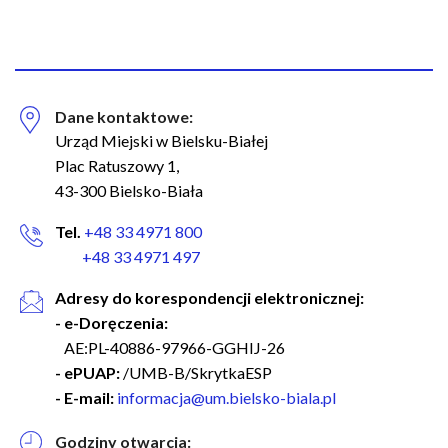
Dane kontaktowe:
Urząd Miejski w Bielsku-Białej
Plac Ratuszowy 1,
43-300 Bielsko-Biała
Tel.
+48 33 4971 800
+48 33 4971 497
Adresy do korespondencji elektronicznej:
- e-Doręczenia:
AE:PL-40886-97966-GGHIJ-26
- ePUAP:
/UMB-B/SkrytkaESP
- E-mail:
informacja@um.bielsko-biala.pl
Godziny otwarcia: