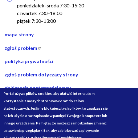
poniedziałek–środa 7:30–15:30
czwartek 7:30–18:00
piątek 7:30–13:00
nawigacja
mapa strony
w
zgłoś problem
stopce
polityka prywatności
zgłoś problem dotyczący strony
deklaracja dostępności www
Portal używa plików cookies, aby ułatwić Internautom
deklaracja dostępności bip
korzystanie z naszych stron www oraz do celów
statystycznych. Jeśli nie blokujesz tych plików, to zgadzasz się
projekty ze środków budżetu państwa
na ich użycie oraz zapisanie w pamięci Twojego komputera lub
innego urządzenia. Pamiętaj, że możesz samodzielnie zmienić
Media
ustawienia przeglądarki tak, aby zablokować zapisywanie
Społecznościowe
plików cookies. Więcej informacji znajdziesz w