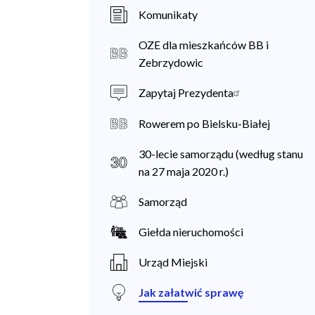
a
Komunikaty
n
OZE dla mieszkańców BB i
i
Zebrzydowic
e
Zapytaj Prezydenta
c
Rowerem po Bielsku-Białej
30-lecie samorządu (według stanu
na 27 maja 2020 r.)
Samorząd
Giełda nieruchomości
Urząd Miejski
Jak załatwić sprawę