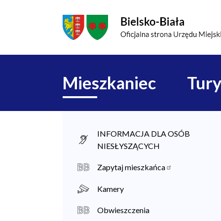
Przejdź do menu głównego
Przejdź do treści
Mapa serwisu
Główna
Mieszkaniec
Tury
nawigacja
M
INFORMACJA DLA OSÓB
NIESŁYSZĄCYCH
i
e
Zapytaj mieszkańca
s
Kamery
z
Obwieszczenia
k