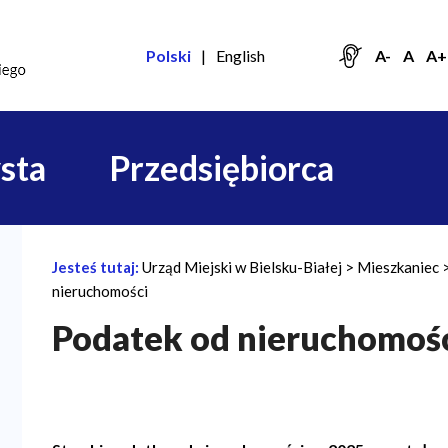
Polski
English
A-
A
A+
sta
Przedsiębiorca
Jesteś tutaj:
Urząd Miejski w Bielsku-Białej
Mieszkaniec
Ś
nieruchomości
c
Podatek od nieruchomoś
i
e
ż
k