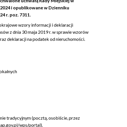
uchwalone uchwałą Rady Miejskiej w
41/2024 i opublikowane w Dzienniku
 r. poz. 7311.
okrajowe wzory informacji i deklaracji
sów z dnia 30 maja 2019 r. w sprawie wzorów
raz deklaracji na podatek od nieruchomości.
 lokalnych
ie tradycyjnym (pocztą, osobiście, przez
ap.gov.pl/wps/portal).