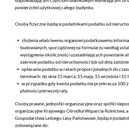
odpowiadającym częściom ułamkowym wynikającym ze st
powierzchni użytkowej całego budynku.
Osoby fizyczne będące podatnikami podatku od nieruch
złożenia właściwemu organowi podatkowemu informacj
budowlanych, sporządzonej na formularzu według ustal
wystąpienia okoliczności uzasadniających powstanie
zakresie podatku od nieruchomości lub od dnia zaistnie
opłacania podatku w ratach proporcjonalnych do cza
terminach: do dnia 15 marca, 15 maja, 15 września i 15
w przypadku gdy kwota podatku nie przekracza 100 zł
płatności pierwszej raty.
Osoby prawne, jednostki organizacyjne oraz spółki niepo
organizacyjne Krajowego Ośrodka Wsparcia Rolnictwa, a
Gospodarstwa Leśnego Lasy Państwowe, będące podatnik
zobowiązane do: