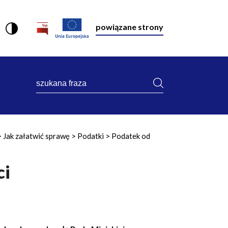
powiązane strony
szukana
fraza
Jak załatwić sprawę
Podatki
Podatek od
ci