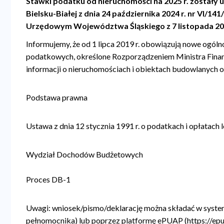
Stawki podatku od nieruchomości na 2025 r. zostały 
a
Bielsku-Białej z dnia 24 października 2024 r. nr VI/1
Urzędowym Województwa Śląskiego z 7 listopada 2024
n
a
Informujemy, że od 1 lipca 2019 r. obowiązują nowe ogóln
podatkowych, określone Rozporządzeniem Ministra Finan
w
informacji o nieruchomościach i obiektach budowlanych o
i
g
Podstawa prawna
a
c
Ustawa z dnia 12 stycznia 1991 r. o podatkach i opłatach
y
Wydział Dochodów Budżetowych
j
n
Proces DB-1
a
Uwagi: wniosek/pismo/deklarację można składać w system
pełnomocnika) lub poprzez platformę ePUAP (https://epu