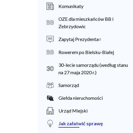
a
Komunikaty
n
OZE dla mieszkańców BB i
i
Zebrzydowic
e
Zapytaj Prezydenta
c
Rowerem po Bielsku-Białej
30-lecie samorządu (według stanu
na 27 maja 2020 r.)
Samorząd
Giełda nieruchomości
Urząd Miejski
Jak załatwić sprawę