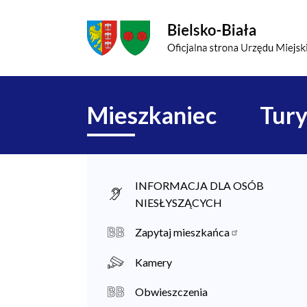
Przejdź do menu głównego
Przejdź do treści
Mapa serwisu
Główna
Mieszkaniec
Tury
nawigacja
M
INFORMACJA DLA OSÓB
NIESŁYSZĄCYCH
i
e
Zapytaj mieszkańca
s
Kamery
z
Obwieszczenia
k