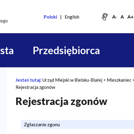
Polski
English
A-
A
A+
sta
Przedsiębiorca
Jesteś tutaj:
Urząd Miejski w Bielsku-Białej
Mieszkaniec
Ś
Rejestracja zgonów
c
Rejestracja zgonów
i
e
ż
Zgłaszanie zgonu
k