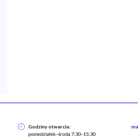
Godziny otwarcia:
na
ma
w
poniedziałek–środa 7:30–15:30