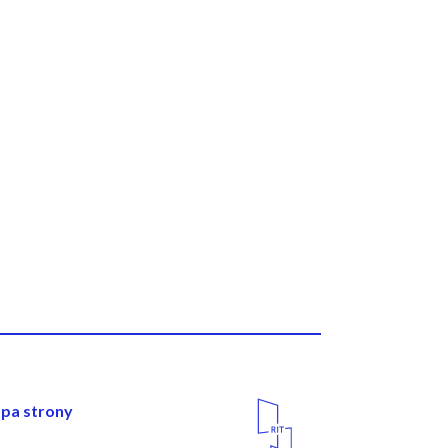
wigacja
Media
pa strony
Społecznościowe