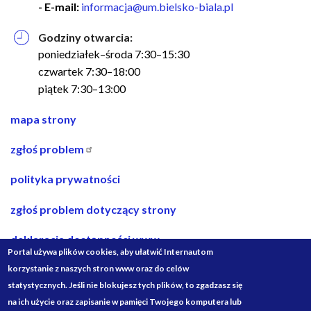
- E-mail:
informacja@um.bielsko-biala.pl
Godziny otwarcia:
poniedziałek–środa 7:30–15:30
czwartek 7:30–18:00
piątek 7:30–13:00
nawigacja
mapa strony
w
zgłoś problem
stopce
polityka prywatności
zgłoś problem dotyczący strony
deklaracja dostępności www
Portal używa plików cookies, aby ułatwić Internautom
deklaracja dostępności bip
korzystanie z naszych stron www oraz do celów
statystycznych. Jeśli nie blokujesz tych plików, to zgadzasz się
projekty ze środków budżetu państwa
na ich użycie oraz zapisanie w pamięci Twojego komputera lub