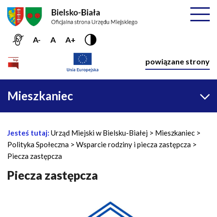
Przejdź do menu głównego
Przejdź do treści
Mapa serwisu
Rozwiń
A-
A
A+
Nawiga
powiązane strony
Główna
Mieszkaniec
nawigacja
Jesteś tutaj:
Urząd Miejski w Bielsku-Białej
Mieszkaniec
Ś
Polityka Społeczna
Wsparcie rodziny i piecza zastępcza
c
Piecza zastępcza
i
e
Piecza zastępcza
ż
k
a