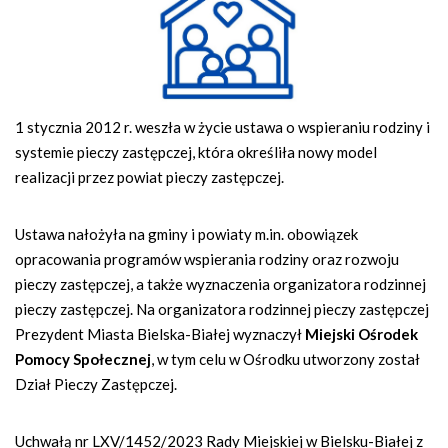
n
a
w
i
g
1 stycznia 2012 r. weszła w życie ustawa o wspieraniu rodziny i
a
systemie pieczy zastępczej, która określiła nowy model
c
realizacji przez powiat pieczy zastępczej.
y
j
n
Ustawa nałożyła na gminy i powiaty m.in. obowiązek
a
opracowania programów wspierania rodziny oraz rozwoju
pieczy zastępczej, a także wyznaczenia organizatora rodzinnej
pieczy zastępczej. Na organizatora rodzinnej pieczy zastępczej
Prezydent Miasta Bielska-Białej wyznaczył
Miejski Ośrodek
Pomocy Społecznej
, w tym celu w Ośrodku utworzony został
Dział Pieczy Zastępczej.
Uchwałą nr LXV/1452/2023 Rady Miejskiej w Bielsku-Białej z