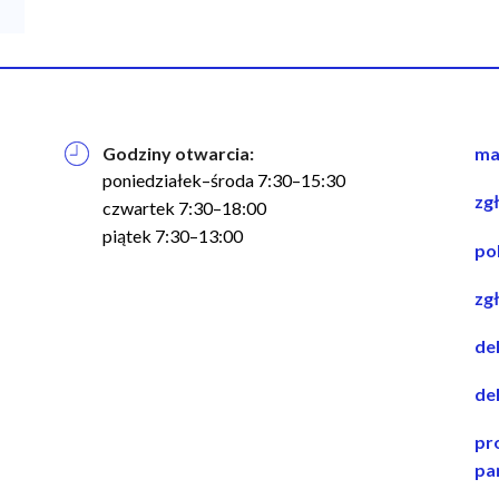
Godziny otwarcia:
na
ma
w
poniedziałek–środa 7:30–15:30
zg
st
czwartek 7:30–18:00
piątek 7:30–13:00
po
zg
de
de
pr
pa