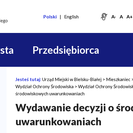
Polski
English
A-
A
A+
sta
Przedsiębiorca
Jesteś tutaj:
Urząd Miejski w Bielsku-Białej
Mieszkaniec
Ś
Wydział Ochrony Środowiska
Wydział Ochrony Środowiska
c
środowiskowych uwarunkowaniach
i
Wydawanie decyzji o śr
e
uwarunkowaniach
ż
k