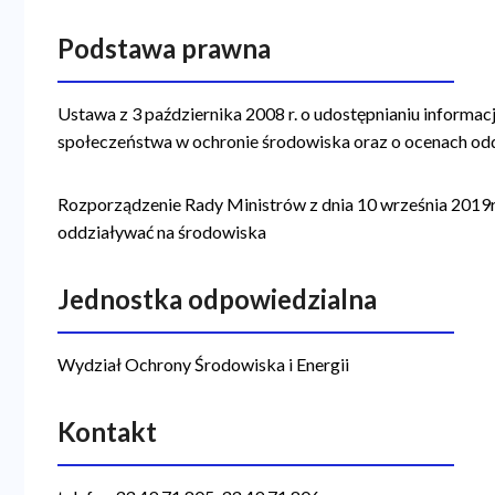
a
Podstawa prawna
n
a
Ustawa z 3 października 2008 r. o udostępnianiu informacji
w
społeczeństwa w ochronie środowiska oraz o ocenach od
i
Rozporządzenie Rady Ministrów z dnia 10 września 2019
g
oddziaływać na środowiska
a
c
Jednostka odpowiedzialna
y
j
Wydział Ochrony Środowiska i Energii
n
a
Kontakt