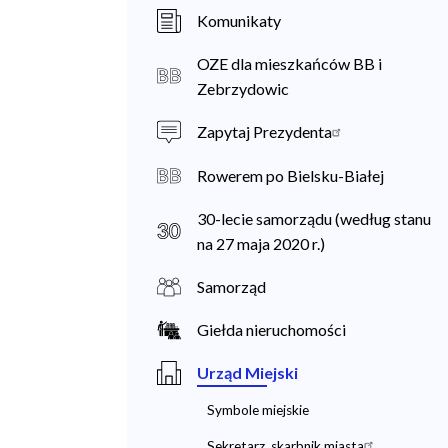
a
Komunikaty
n
OZE dla mieszkańców BB i
i
Zebrzydowic
e
Zapytaj Prezydenta
c
Rowerem po Bielsku-Białej
30-lecie samorządu (według stanu
na 27 maja 2020 r.)
Samorząd
Giełda nieruchomości
Urząd Miejski
Symbole miejskie
Sekretarz, skarbnik miasta