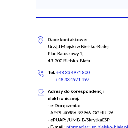
Dane kontaktowe:
Biuro Regionalnych Inwestycji Terytorialnych
Urząd Miejski w Bielsku-Białej
Plac Ratuszowy 1,
43-300 Bielsko-Biała
Facebook
Tel.
+48 33 4971 800
Instagram
+48 33 4971 497
Adresy do korespondencji
Linkedin
elektronicznej:
- e-Doręczenia:
YouTube
AE:PL-40886-97966-GGHIJ-26
- ePUAP:
/UMB-B/SkrytkaESP
- E-mail:
informacja@um.bielsko-biala.pl