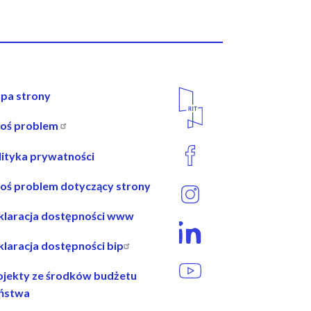
wigacja
Media
pa strony
Społecznościowe
łoś problem
opce
lityka prywatności
łoś problem dotyczący strony
klaracja dostępności www
klaracja dostępności bip
ojekty ze środków budżetu
ństwa