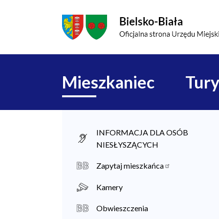
Przejdź do menu głównego
Przejdź do treści
Mapa serwisu
Główna
Mieszkaniec
Tury
nawigacja
M
INFORMACJA DLA OSÓB
NIESŁYSZĄCYCH
i
e
Zapytaj mieszkańca
s
Kamery
z
Obwieszczenia
k