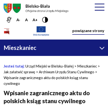
Przejdź do menu głównego
Przejdź do treści
Mapa serwisu
Rozwiń
A-
A
A+
Nawiga
powiązane strony
Główna
Mieszkaniec
nawigacja
Jesteś tutaj:
Urząd Miejski w Bielsku-Białej
Mieszkaniec
Ś
Jak załatwić sprawę
Archiwum Urzędu Stanu Cywilnego
c
Wpisanie zagranicznego aktu do polskich ksiąg stanu
i
cywilnego
e
ż
Wpisanie zagranicznego aktu do
k
polskich ksiąg stanu cywilnego
a