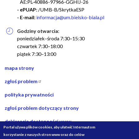
AE:PL-40886-97966-GGHIJ-26
- ePUAP:
/UMB-B/SkrytkaESP
- E-mail:
informacja@um.bielsko-biala.pl
Godziny otwarcia:
poniedziałek–środa 7:30–15:30
czwartek 7:30–18:00
piątek 7:30–13:00
nawigacja
mapa strony
w
zgłoś problem
stopce
polityka prywatności
zgłoś problem dotyczący strony
deklaracja dostępności www
Portal używa plików cookies, aby ułatwić Internautom
deklaracja dostępności bip
korzystanie z naszych stron www oraz do celów