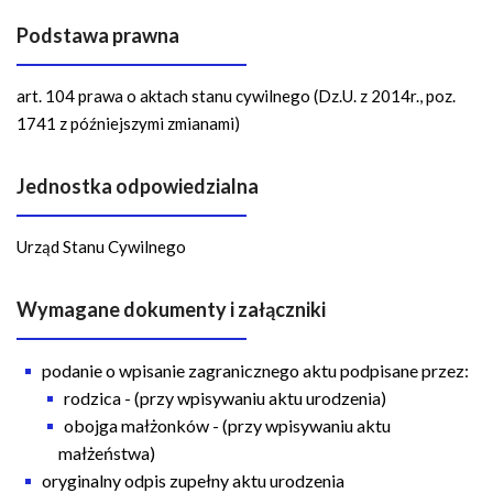
n
a
Podstawa prawna
w
i
art. 104 prawa o aktach stanu cywilnego (Dz.U. z 2014r., poz.
g
1741 z późniejszymi zmianami)
a
c
Jednostka odpowiedzialna
y
j
Urząd Stanu Cywilnego
n
a
Wymagane dokumenty i załączniki
podanie o wpisanie zagranicznego aktu podpisane przez:
rodzica - (przy wpisywaniu aktu urodzenia)
obojga małżonków - (przy wpisywaniu aktu
małżeństwa)
oryginalny odpis zupełny aktu urodzenia