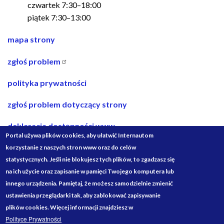
czwartek 7:30–18:00
piątek 7:30–13:00
nawigacja
mapa strony
w
zgłoś problem
stopce
polityka prywatności
zgłoś problem dotyczący strony
deklaracja dostępności www
Portal używa plików cookies, aby ułatwić Internautom
deklaracja dostępności bip
korzystanie z naszych stron www oraz do celów
statystycznych. Jeśli nie blokujesz tych plików, to zgadzasz się
projekty ze środków budżetu państwa
na ich użycie oraz zapisanie w pamięci Twojego komputera lub
innego urządzenia. Pamiętaj, że możesz samodzielnie zmienić
Media
ustawienia przeglądarki tak, aby zablokować zapisywanie
Społecznościowe
plików cookies. Więcej informacji znajdziesz w
Polityce Prywatności