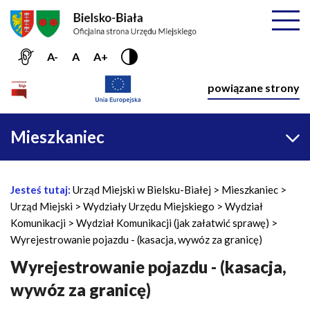
Przejdź do menu głównego
Przejdź do treści
Mapa serwisu
Rozwiń
A-
A
A+
Nawiga
powiązane strony
Główna
Mieszkaniec
nawigacja
Jesteś tutaj:
Urząd Miejski w Bielsku-Białej
Mieszkaniec
Ś
Urząd Miejski
Wydziały Urzędu Miejskiego
Wydział
c
Komunikacji
Wydział Komunikacji (jak załatwić sprawę)
i
Wyrejestrowanie pojazdu - (kasacja, wywóz za granicę)
e
ż
Wyrejestrowanie pojazdu - (kasacja,
k
wywóz za granicę)
a