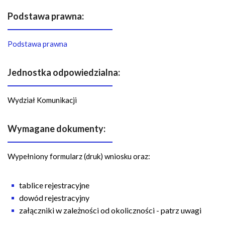
n
a
Podstawa prawna:
w
i
Podstawa prawna
g
a
Jednostka odpowiedzialna:
c
y
Wydział Komunikacji
j
n
a
Wymagane dokumenty:
Wypełniony formularz (druk) wniosku oraz:
tablice rejestracyjne
dowód rejestracyjny
załączniki w zależności od okoliczności - patrz uwagi