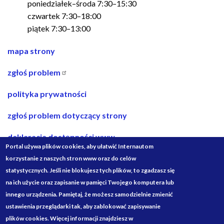
poniedziałek–środa 7:30–15:30
czwartek 7:30–18:00
piątek 7:30–13:00
nawigacja
mapa strony
w
zgłoś problem
stopce
polityka prywatności
zgłoś problem dotyczący strony
deklaracja dostępności www
Portal używa plików cookies, aby ułatwić Internautom
deklaracja dostępności bip
korzystanie z naszych stron www oraz do celów
statystycznych. Jeśli nie blokujesz tych plików, to zgadzasz się
projekty ze środków budżetu państwa
na ich użycie oraz zapisanie w pamięci Twojego komputera lub
innego urządzenia. Pamiętaj, że możesz samodzielnie zmienić
Media
ustawienia przeglądarki tak, aby zablokować zapisywanie
Społecznościowe
plików cookies. Więcej informacji znajdziesz w