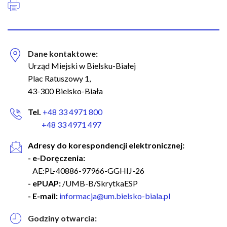
Dane kontaktowe:
Urząd Miejski w Bielsku-Białej
Plac Ratuszowy 1,
43-300 Bielsko-Biała
Tel.
+48 33 4971 800
+48 33 4971 497
Adresy do korespondencji elektronicznej:
- e-Doręczenia:
AE:PL-40886-97966-GGHIJ-26
- ePUAP:
/UMB-B/SkrytkaESP
- E-mail:
informacja@um.bielsko-biala.pl
Godziny otwarcia: