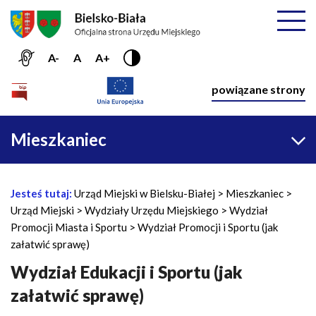
Przejdź do menu głównego
Przejdź do treści
Mapa serwisu
Rozwiń
A-
A
A+
Nawiga
powiązane strony
Główna
Mieszkaniec
nawigacja
Jesteś tutaj:
Urząd Miejski w Bielsku-Białej
Mieszkaniec
Ś
Urząd Miejski
Wydziały Urzędu Miejskiego
Wydział
c
Promocji Miasta i Sportu
Wydział Promocji i Sportu (jak
i
załatwić sprawę)
e
ż
Wydział Edukacji i Sportu (jak
k
załatwić sprawę)
a