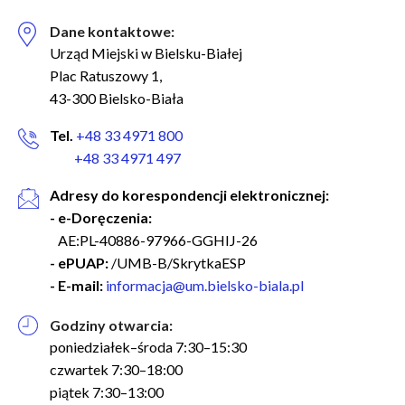
Dane kontaktowe:
Urząd Miejski w Bielsku-Białej
Plac Ratuszowy 1,
43-300 Bielsko-Biała
Tel.
+48 33 4971 800
+48 33 4971 497
Adresy do korespondencji elektronicznej:
- e-Doręczenia:
AE:PL-40886-97966-GGHIJ-26
- ePUAP:
/UMB-B/SkrytkaESP
- E-mail:
informacja@um.bielsko-biala.pl
Godziny otwarcia:
poniedziałek–środa 7:30–15:30
czwartek 7:30–18:00
piątek 7:30–13:00