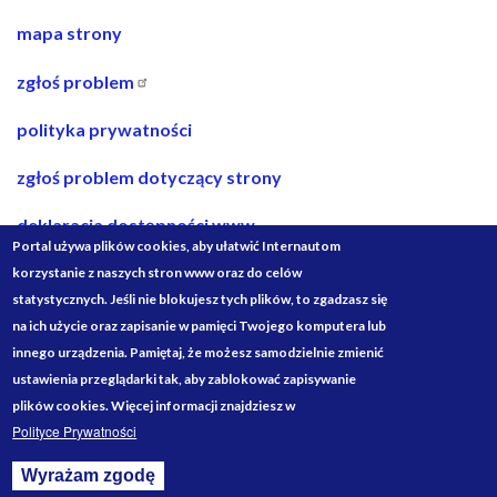
nawigacja
mapa strony
w
zgłoś problem
stopce
polityka prywatności
zgłoś problem dotyczący strony
deklaracja dostępności www
Portal używa plików cookies, aby ułatwić Internautom
deklaracja dostępności bip
korzystanie z naszych stron www oraz do celów
statystycznych. Jeśli nie blokujesz tych plików, to zgadzasz się
projekty ze środków budżetu państwa
na ich użycie oraz zapisanie w pamięci Twojego komputera lub
innego urządzenia. Pamiętaj, że możesz samodzielnie zmienić
Media
ustawienia przeglądarki tak, aby zablokować zapisywanie
Społecznościowe
plików cookies. Więcej informacji znajdziesz w
Polityce Prywatności
Wyrażam zgodę
Withdraw consent
Designed by