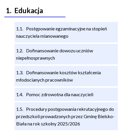
n
a
Edukacja
w
i
Postępowanie egzaminacyjne na stopień
g
nauczyciela mianowanego
a
c
Dofinansowanie dowozu uczniów
y
niepełnosprawnych
j
n
Dofinansowanie kosztów kształcenia
a
młodocianych pracowników
Pomoc zdrowotna dla nauczycieli
Procedury postępowania rekrutacyjnego do
przedszkoli prowadzonych przez Gminę Bielsko-
Biała na rok szkolny 2025/202
6