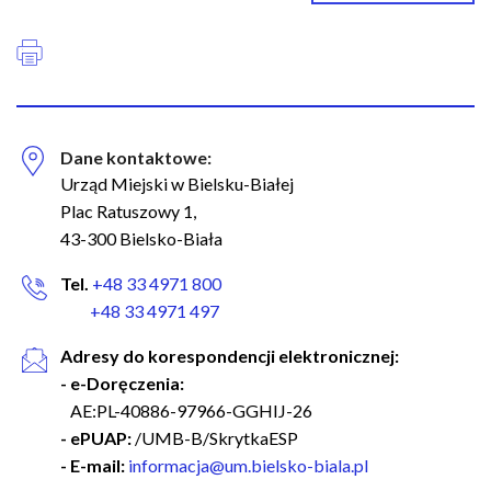
Dane kontaktowe:
Urząd Miejski w Bielsku-Białej
Plac Ratuszowy 1,
43-300 Bielsko-Biała
Tel.
+48 33 4971 800
+48 33 4971 497
Adresy do korespondencji elektronicznej:
- e-Doręczenia:
AE:PL-40886-97966-GGHIJ-26
- ePUAP:
/UMB-B/SkrytkaESP
- E-mail:
informacja@um.bielsko-biala.pl