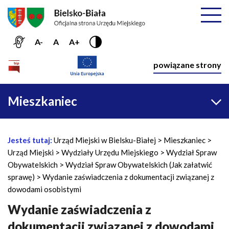
Przejdź do menu głównego
Przejdź do treści
Mapa serwisu
Rozwiń
A-
A
A+
Nawiga
powiązane strony
Główna
Mieszkaniec
nawigacja
Jesteś tutaj:
Urząd Miejski w Bielsku-Białej
Mieszkaniec
Ś
Urząd Miejski
Wydziały Urzędu Miejskiego
Wydział Spraw
c
Obywatelskich
Wydział Spraw Obywatelskich (Jak załatwić
i
sprawę)
Wydanie zaświadczenia z dokumentacji związanej z
e
dowodami osobistymi
ż
k
Wydanie zaświadczenia z
a
dokumentacji związanej z dowodami