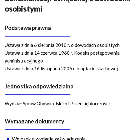
n
osobistymi
a
w
i
Podstawa prawna
g
a
Ustawa z dnia 6 sierpnia 2010 r. o dowodach osobistych
c
Ustawa z dnia 14 czerwca 1960 r. Kodeks postępowania
y
administracyjnego
j
Ustawa z dnia 16 listopada 2006 r. o opłacie skarbowej
n
a
Jednostka odpowiedzialna
Wydział Spraw Obywatelskich i Przedsiębiorczości
Wymagane dokumenty
Wniosek o wydanie zaświadczenia