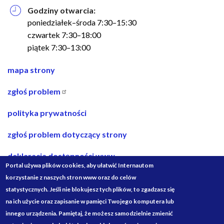
Godziny otwarcia:
poniedziałek–środa 7:30–15:30
czwartek 7:30–18:00
piątek 7:30–13:00
nawigacja
mapa strony
w
zgłoś problem
stopce
polityka prywatności
zgłoś problem dotyczący strony
deklaracja dostępności www
Portal używa plików cookies, aby ułatwić Internautom
deklaracja dostępności bip
korzystanie z naszych stron www oraz do celów
statystycznych. Jeśli nie blokujesz tych plików, to zgadzasz się
projekty ze środków budżetu państwa
na ich użycie oraz zapisanie w pamięci Twojego komputera lub
innego urządzenia. Pamiętaj, że możesz samodzielnie zmienić
Media