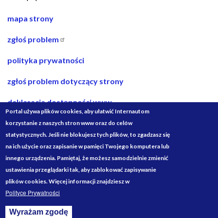
nawigacja
mapa strony
w
zgłoś problem
stopce
polityka prywatności
zgłoś problem dotyczący strony
deklaracja dostępności www
Portal używa plików cookies, aby ułatwić Internautom
deklaracja dostępności bip
korzystanie z naszych stron www oraz do celów
statystycznych. Jeśli nie blokujesz tych plików, to zgadzasz się
projekty ze środków budżetu państwa
na ich użycie oraz zapisanie w pamięci Twojego komputera lub
innego urządzenia. Pamiętaj, że możesz samodzielnie zmienić
Media
ustawienia przeglądarki tak, aby zablokować zapisywanie
Społecznościowe
plików cookies. Więcej informacji znajdziesz w
Polityce Prywatności
Wyrażam zgodę
Withdraw consent
Designed by