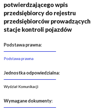
n
potwierdzającego wpis
a
przedsiębiorcy do rejestru
w
i
przedsiębiorców prowadzących
g
stacje kontroli pojazdów
a
c
Podstawa prawna:
y
j
n
Podstawa prawna
a
Jednostka odpowiedzialna:
Wydział Komunikacji
Wymagane dokumenty: