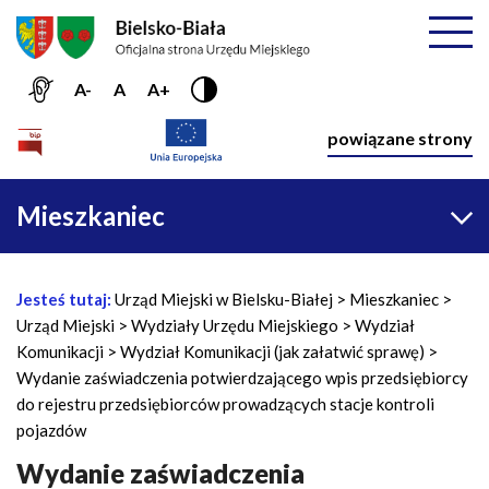
Przejdź do menu głównego
Przejdź do treści
Mapa serwisu
Rozwiń
A-
A
A+
Nawiga
powiązane strony
Główna
Mieszkaniec
nawigacja
Jesteś tutaj:
Urząd Miejski w Bielsku-Białej
Mieszkaniec
Ś
Urząd Miejski
Wydziały Urzędu Miejskiego
Wydział
c
Komunikacji
Wydział Komunikacji (jak załatwić sprawę)
i
Wydanie zaświadczenia potwierdzającego wpis przedsiębiorcy
e
do rejestru przedsiębiorców prowadzących stacje kontroli
ż
pojazdów
k
a
Wydanie zaświadczenia