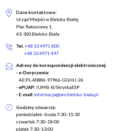
Dane kontaktowe:
Urząd Miejski w Bielsku-Białej
Plac Ratuszowy 1,
43-300 Bielsko-Biała
Tel.
+48 33 4971 800
+48 33 4971 497
Adresy do korespondencji elektronicznej:
- e-Doręczenia:
AE:PL-40886-97966-GGHIJ-26
- ePUAP:
/UMB-B/SkrytkaESP
- E-mail:
informacja@um.bielsko-biala.pl
Godziny otwarcia:
poniedziałek–środa 7:30–15:30
czwartek 7:30–18:00
piątek 7:30–13:00