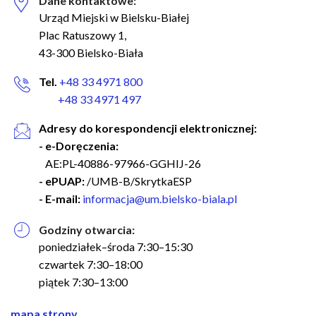
Dane kontaktowe:
Urząd Miejski w Bielsku-Białej
Plac Ratuszowy 1,
43-300 Bielsko-Biała
Tel.
+48 33 4971 800
+48 33 4971 497
Adresy do korespondencji elektronicznej:
- e-Doręczenia:
AE:PL-40886-97966-GGHIJ-26
- ePUAP:
/UMB-B/SkrytkaESP
- E-mail:
informacja@um.bielsko-biala.pl
Godziny otwarcia:
poniedziałek–środa 7:30–15:30
czwartek 7:30–18:00
piątek 7:30–13:00
nawigacja
mapa strony