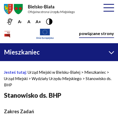
Przejdź do menu głównego
Przejdź do treści
Mapa serwisu
Rozwiń
A-
A
A+
Nawiga
powiązane strony
Główna
Mieszkaniec
nawigacja
Jesteś tutaj:
Urząd Miejski w Bielsku-Białej
Mieszkaniec
Ś
Urząd Miejski
Wydziały Urzędu Miejskiego
Stanowisko ds.
c
BHP
i
e
Stanowisko ds. BHP
ż
k
Zakres Zadań
a