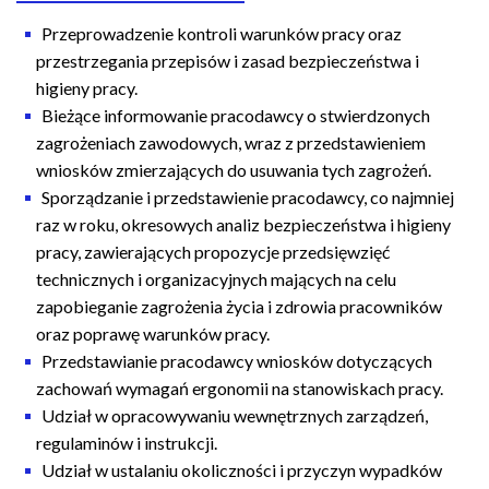
n
a
Przeprowadzenie kontroli warunków pracy oraz
w
przestrzegania przepisów i zasad bezpieczeństwa i
i
higieny pracy.
g
Bieżące informowanie pracodawcy o stwierdzonych
a
zagrożeniach zawodowych, wraz z przedstawieniem
c
wniosków zmierzających do usuwania tych zagrożeń.
y
Sporządzanie i przedstawienie pracodawcy, co najmniej
j
raz w roku, okresowych analiz bezpieczeństwa i higieny
n
pracy, zawierających propozycje przedsięwzięć
a
technicznych i organizacyjnych mających na celu
zapobieganie zagrożenia życia i zdrowia pracowników
oraz poprawę warunków pracy.
Przedstawianie pracodawcy wniosków dotyczących
zachowań wymagań ergonomii na stanowiskach pracy.
Udział w opracowywaniu wewnętrznych zarządzeń,
regulaminów i instrukcji.
Udział w ustalaniu okoliczności i przyczyn wypadków