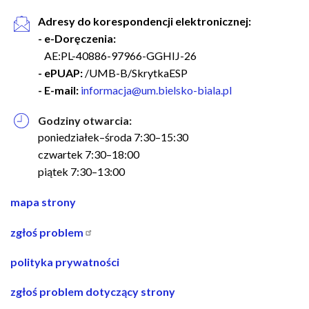
Adresy do korespondencji elektronicznej:
- e-Doręczenia:
AE:PL-40886-97966-GGHIJ-26
- ePUAP:
/UMB-B/SkrytkaESP
- E-mail:
informacja@um.bielsko-biala.pl
Godziny otwarcia:
poniedziałek–środa 7:30–15:30
czwartek 7:30–18:00
piątek 7:30–13:00
nawigacja
mapa strony
w
zgłoś problem
stopce
polityka prywatności
zgłoś problem dotyczący strony