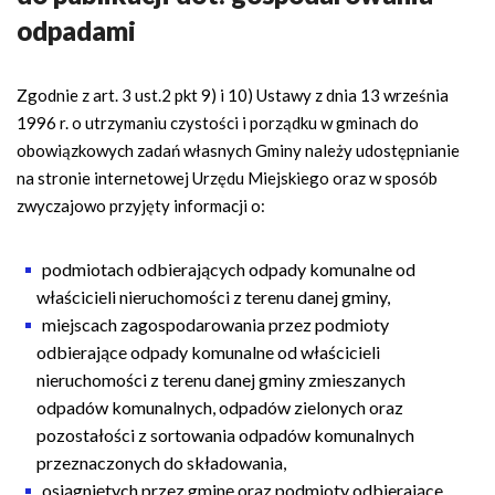
n
odpadami
a
w
i
Zgodnie z art. 3 ust.2 pkt 9) i 10) Ustawy z dnia 13 września
g
1996 r. o utrzymaniu czystości i porządku w gminach do
a
obowiązkowych zadań własnych Gminy należy udostępnianie
c
na stronie internetowej Urzędu Miejskiego oraz w sposób
y
zwyczajowo przyjęty informacji o:
j
n
podmiotach odbierających odpady komunalne od
a
właścicieli nieruchomości z terenu danej gminy,
miejscach zagospodarowania przez podmioty
odbierające odpady komunalne od właścicieli
nieruchomości z terenu danej gminy zmieszanych
odpadów komunalnych, odpadów zielonych oraz
pozostałości z sortowania odpadów komunalnych
przeznaczonych do składowania,
osiągniętych przez gminę oraz podmioty odbierające