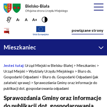
Przejdź do menu głównego
Przejdź do treści
Mapa serwisu
Rozwiń
A-
A
A+
Nawiga
powiązane strony
Główna
Mieszkaniec
nawigacja
Jesteś tutaj:
Urząd Miejski w Bielsku-Białej
Mieszkaniec
Ś
Urząd Miejski
Wydziały Urzędu Miejskiego
Biuro ds.
c
Gospodarki Odpadami
Biuro ds. Gospodarki Odpadami (jak
i
załatwić sprawę)
Sprawozdania Gminy oraz informacje do
e
publikacji dot. gospodarowania odpadami
ż
k
Sprawozdania Gminy oraz informacje
a
do publikacji dot. gospodarowania