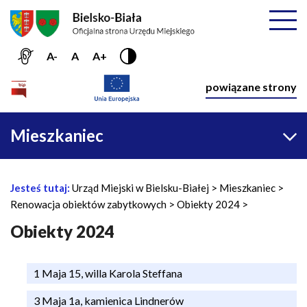
Przejdź do menu głównego
Przejdź do treści
Mapa serwisu
Rozwiń
A-
A
A+
Nawiga
powiązane strony
Główna
Mieszkaniec
nawigacja
Jesteś tutaj:
Urząd Miejski w Bielsku-Białej
Mieszkaniec
Ś
Renowacja obiektów zabytkowych
Obiekty 2024
c
i
Obiekty 2024
e
ż
1 Maja 15, willa Karola Steffana
k
a
3 Maja 1a, kamienica Lindnerów