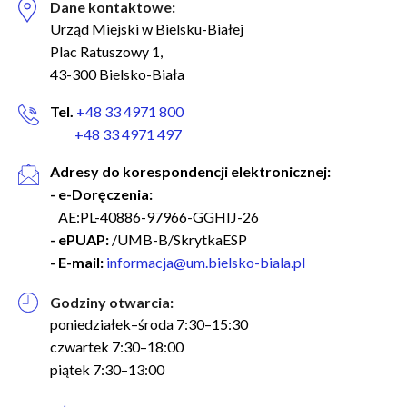
Dane kontaktowe:
Urząd Miejski w Bielsku-Białej
Plac Ratuszowy 1,
43-300 Bielsko-Biała
Tel.
+48 33 4971 800
+48 33 4971 497
Adresy do korespondencji elektronicznej:
- e-Doręczenia:
AE:PL-40886-97966-GGHIJ-26
- ePUAP:
/UMB-B/SkrytkaESP
- E-mail:
informacja@um.bielsko-biala.pl
Godziny otwarcia:
poniedziałek–środa 7:30–15:30
czwartek 7:30–18:00
piątek 7:30–13:00