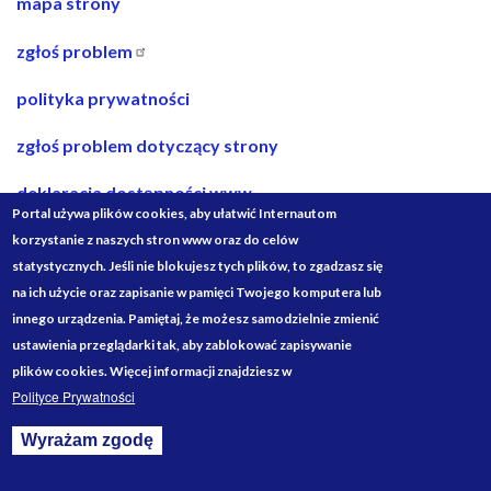
nawigacja
mapa strony
w
zgłoś problem
stopce
polityka prywatności
zgłoś problem dotyczący strony
deklaracja dostępności www
Portal używa plików cookies, aby ułatwić Internautom
deklaracja dostępności bip
korzystanie z naszych stron www oraz do celów
statystycznych. Jeśli nie blokujesz tych plików, to zgadzasz się
projekty ze środków budżetu państwa
na ich użycie oraz zapisanie w pamięci Twojego komputera lub
innego urządzenia. Pamiętaj, że możesz samodzielnie zmienić
Media
ustawienia przeglądarki tak, aby zablokować zapisywanie
Społecznościowe
plików cookies. Więcej informacji znajdziesz w
Polityce Prywatności
Wyrażam zgodę
Withdraw consent
Designed by