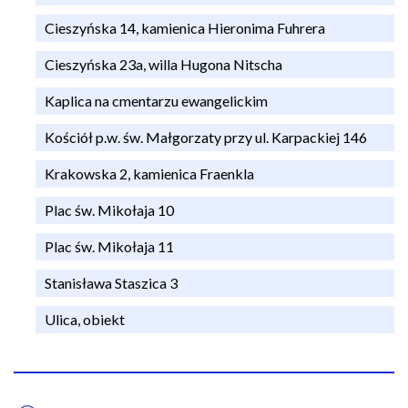
n
a
Cieszyńska 14, kamienica Hieronima Fuhrera
w
Cieszyńska 23a, willa Hugona Nitscha
i
g
Kaplica na cmentarzu ewangelickim
a
Kościół p.w. św. Małgorzaty przy ul. Karpackiej 146
c
y
Krakowska 2, kamienica Fraenkla
j
n
Plac św. Mikołaja 10
a
Plac św. Mikołaja 11
Stanisława Staszica 3
Ulica, obiekt