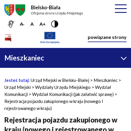
Przejdź do menu głównego
Przejdź do treści
Mapa serwisu
Rozwiń
A-
A
A+
Nawiga
powiązane strony
Główna
Mieszkaniec
nawigacja
Jesteś tutaj:
Urząd Miejski w Bielsku-Białej
Mieszkaniec
Ś
Urząd Miejski
Wydziały Urzędu Miejskiego
Wydział
c
Komunikacji
Wydział Komunikacji (jak załatwić sprawę)
i
Rejestracja pojazdu zakupionego w kraju (nowego I
e
rejestrowanego w kraju)
ż
k
Rejestracja pojazdu zakupionego w
a
kraju (nowego i rejestrowanego w