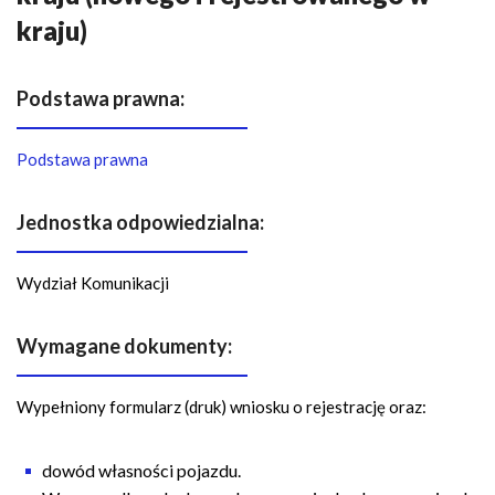
n
kraju)
a
w
i
Podstawa prawna:
g
a
Podstawa prawna
c
y
Jednostka odpowiedzialna:
j
n
a
Wydział Komunikacji
Wymagane dokumenty:
Wypełniony formularz (druk) wniosku o rejestrację oraz:
dowód własności pojazdu.