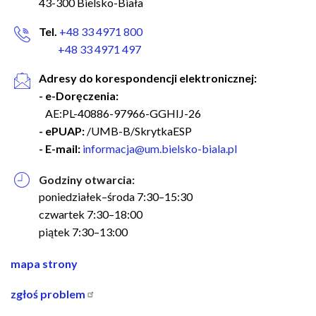
43-300 Bielsko-Biała
Tel.
+48 33 4971 800
+48 33 4971 497
Adresy do korespondencji elektronicznej:
- e-Doręczenia:
AE:PL-40886-97966-GGHIJ-26
- ePUAP:
/UMB-B/SkrytkaESP
- E-mail:
informacja@um.bielsko-biala.pl
Godziny otwarcia:
poniedziałek–środa 7:30–15:30
czwartek 7:30–18:00
piątek 7:30–13:00
nawigacja
mapa strony
w
zgłoś problem
stopce