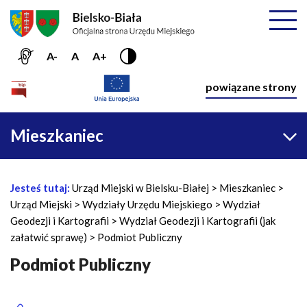
Przejdź do menu głównego
Przejdź do treści
Mapa serwisu
Rozwiń
A-
A
A+
Nawiga
powiązane strony
Główna
Mieszkaniec
nawigacja
Jesteś tutaj:
Urząd Miejski w Bielsku-Białej
Mieszkaniec
Ś
Urząd Miejski
Wydziały Urzędu Miejskiego
Wydział
c
Geodezji i Kartografii
Wydział Geodezji i Kartografii (jak
i
załatwić sprawę)
Podmiot Publiczny
e
ż
Podmiot Publiczny
k
a