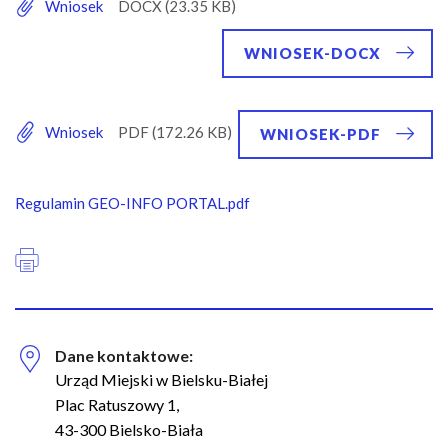
n
Wniosek
a
w
WNIOSEK-DOCX
i
g
a
Wniosek
WNIOSEK-PDF
c
y
j
Regulamin GEO-INFO PORTAL.pdf
n
a
Dane kontaktowe:
Urząd Miejski w Bielsku-Białej
Plac Ratuszowy 1,
43-300 Bielsko-Biała