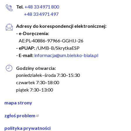
Tel.
+48 33 4971 800
+48 33 4971 497
Adresy do korespondencji elektronicznej:
- e-Doręczenia:
AE:PL-40886-97966-GGHIJ-26
- ePUAP:
/UMB-B/SkrytkaESP
- E-mail:
informacja@um.bielsko-biala.pl
Godziny otwarcia:
poniedziałek–środa 7:30–15:30
czwartek 7:30–18:00
piątek 7:30–13:00
nawigacja
mapa strony
w
zgłoś problem
stopce
polityka prywatności