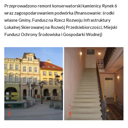
n
Przeprowadzono remont konserwatorski kamienicy Rynek 6
a
wraz zagospodarowaniem podwórka (finansowanie: środki
w
własne Gminy, Fundusz na Rzecz Rozwoju Infrastruktury
i
Lokalnej Skierowanej na Rozwój Przedsiebiorczości, Miejski
g
Fundusz Ochrony Środowiska i Gospodarki Wodnej)
a
c
y
j
n
a