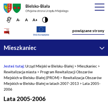
Przejdź do menu głównego
Przejdź do treści
Mapa serwisu
Rozwiń
A-
A
A+
Nawiga
powiązane strony
Główna
Mieszkaniec
nawigacja
Jesteś tutaj:
Urząd Miejski w Bielsku-Białej
Mieszkaniec
Ś
Rewitalizacja miasta
Program Rewitalizacji Obszarów
c
Miejskich w Bielsku-Białej (PROM)
Rewitalizacja Obszarów
i
Miejskich w Bielsku-Białej w latach 2007-2013
Lata 2005-
e
2006
ż
k
Lata 2005-2006
a