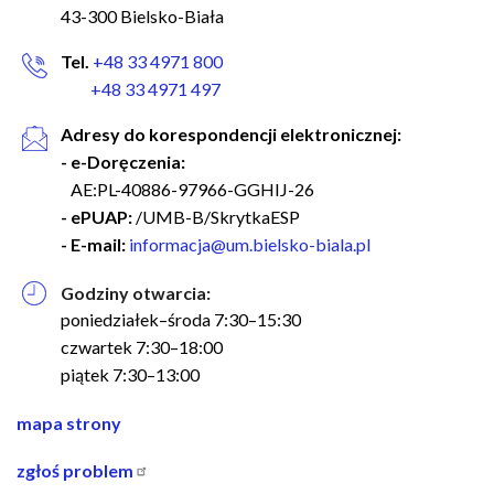
43-300 Bielsko-Biała
Tel.
+48 33 4971 800
+48 33 4971 497
Adresy do korespondencji elektronicznej:
- e-Doręczenia:
AE:PL-40886-97966-GGHIJ-26
- ePUAP:
/UMB-B/SkrytkaESP
- E-mail:
informacja@um.bielsko-biala.pl
Godziny otwarcia:
poniedziałek–środa 7:30–15:30
czwartek 7:30–18:00
piątek 7:30–13:00
nawigacja
mapa strony
w
zgłoś problem
stopce