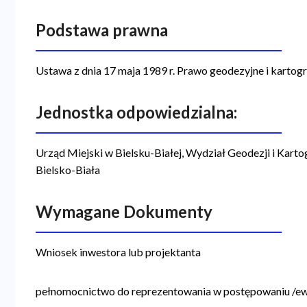
a
Podstawa prawna
n
a
Ustawa z dnia 17 maja 1989 r. Prawo geodezyjne i kartograf
w
i
Jednostka odpowiedzialna:
g
a
Urząd Miejski w Bielsku-Białej, Wydział Geodezji i Kart
Bielsko-Biała
c
y
Wymagane Dokumenty
j
n
Wniosek inwestora lub projektanta
a
pełnomocnictwo do reprezentowania w postępowaniu /ewe