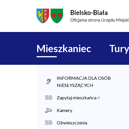
Przejdź do menu głównego
Przejdź do treści
Mapa serwisu
Główna
Mieszkaniec
Tury
nawigacja
M
INFORMACJA DLA OSÓB
NIESŁYSZĄCYCH
i
e
Zapytaj mieszkańca
s
Kamery
z
Obwieszczenia
k