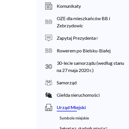
a
Komunikaty
n
OZE dla mieszkańców BB i
i
Zebrzydowic
e
Zapytaj Prezydenta
c
Rowerem po Bielsku-Białej
30-lecie samorządu (według stanu
na 27 maja 2020 r.)
Samorząd
Giełda nieruchomości
Urząd Miejski
Symbole miejskie
Sekretarz, skarbnik miasta