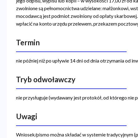
jego odpisu, wypisu lub kopii – w wysokości 17,00 zł od
zwolnione są pełnomocnictwa udzielane: małżonkowi, ws
mocodawcą jest podmiot zwolniony od opłaty skarbowej
wpłacić na konto urzędu przelewem, przekazem pocztowy
Termin
nie później niż po upływie 14 dni od dnia otrzymania od in
Tryb odwoławczy
nie przysługuje (wydawany jest protokół, od którego nie 
Uwagi
Wniosek/pismo można składać w systemie tradycyjnym (po