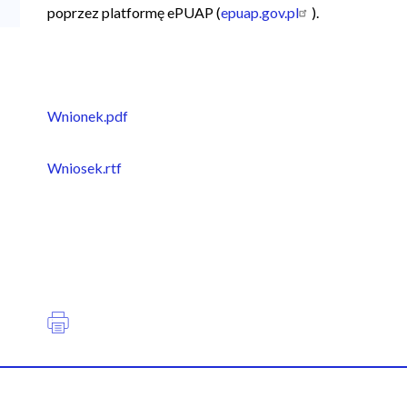
poprzez platformę ePUAP (
epuap.gov.pl
).
Wnionek.pdf
Wniosek.rtf