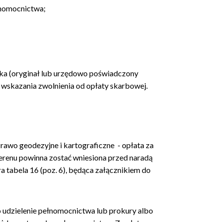
łnomocnictwa;
a (oryginał lub urzędowo poświadczony
 wskazania zwolnienia od opłaty skarbowej.
y Prawo geodezyjne i kartograficzne - opłata za
terenu powinna zostać wniesiona przed naradą
a tabela 16 (poz. 6), będąca załącznikiem do
 udzielenie pełnomocnictwa lub prokury albo