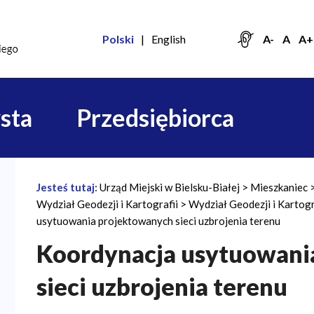
Polski
English
A-
A
A+
sta
Przedsiębiorca
Jesteś tutaj:
Urząd Miejski w Bielsku-Białej
Mieszkaniec
Ś
Wydział Geodezji i Kartografii
Wydział Geodezji i Kartogra
c
usytuowania projektowanych sieci uzbrojenia terenu
i
Koordynacja usytuowani
e
sieci uzbrojenia terenu
ż
k