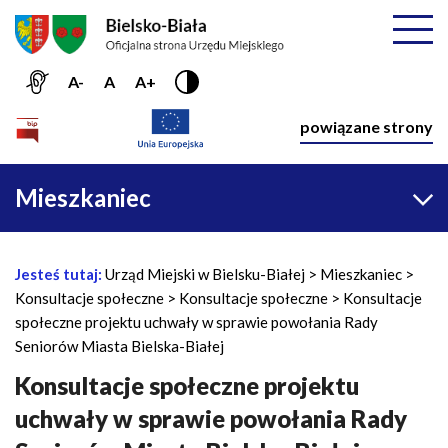
Przejdź do menu głównego
Przejdź do treści
Mapa serwisu
Rozwiń
A-
A
A+
Nawiga
powiązane strony
Główna
Mieszkaniec
nawigacja
Jesteś tutaj:
Urząd Miejski w Bielsku-Białej
Mieszkaniec
Ś
Konsultacje społeczne
Konsultacje społeczne
Konsultacje
c
społeczne projektu uchwały w sprawie powołania Rady
i
Seniorów Miasta Bielska-Białej
e
ż
Konsultacje społeczne projektu
k
uchwały w sprawie powołania Rady
a