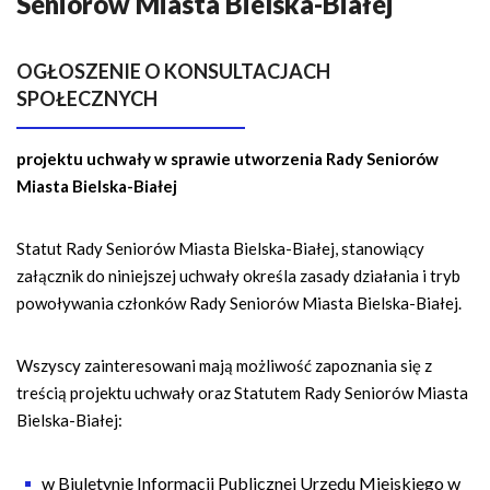
Seniorów Miasta Bielska-Białej
n
a
w
OGŁOSZENIE O KONSULTACJACH
i
SPOŁECZNYCH
g
a
projektu uchwały w sprawie utworzenia Rady Seniorów
c
Miasta Bielska-Białej
y
j
Statut Rady Seniorów Miasta Bielska-Białej, stanowiący
n
załącznik do niniejszej uchwały określa zasady działania i tryb
a
powoływania członków Rady Seniorów Miasta Bielska-Białej.
Wszyscy zainteresowani mają możliwość zapoznania się z
treścią projektu uchwały oraz Statutem Rady Seniorów Miasta
Bielska-Białej:
w Biuletynie Informacji Publicznej Urzędu Miejskiego w