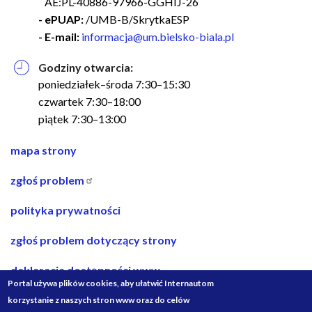
AE:PL-40886-97966-GGHIJ-26
- ePUAP:
/UMB-B/SkrytkaESP
- E-mail:
informacja@um.bielsko-biala.pl
Godziny otwarcia:
poniedziałek–środa 7:30–15:30
czwartek 7:30–18:00
piątek 7:30–13:00
nawigacja
mapa strony
w
zgłoś problem
stopce
polityka prywatności
zgłoś problem dotyczący strony
deklaracja dostępności www
Portal używa plików cookies, aby ułatwić Internautom
deklaracja dostępności bip
korzystanie z naszych stron www oraz do celów