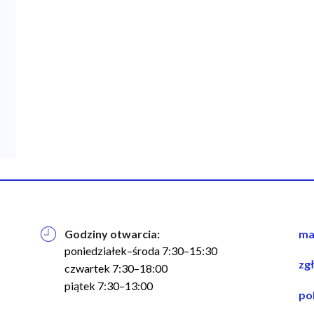
Godziny otwarcia:
na
ma
w
poniedziałek–środa 7:30–15:30
zg
st
czwartek 7:30–18:00
piątek 7:30–13:00
po