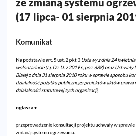
ze zmianą systemu ogrzew
a
(17 lipca- 01 sierpnia 2019
n
a
w
Komunikat
i
g
Na podstawie art. 5 ust. 2 pkt 3
Ustawy z dnia 24 kwietnia 
a
wolontariacie (t.j. Dz. U. z 2019 r., poz. 688) oraz Uchwa
Białej z dnia 31 sierpnia 2010 roku w sprawie sposobu k
c
działalność pożytku publicznego projektów aktów prawa
y
działalności statutowej tych organizacji,
j
n
ogłaszam
a
przeprowadzenie konsultacji projektu uchwały w sprawie
zmianą systemu ogrzewania.