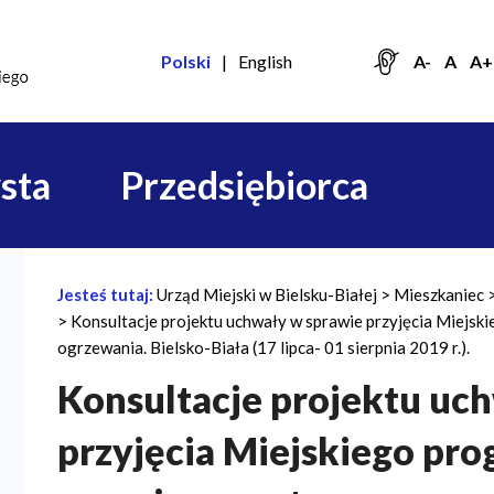
Polski
English
A-
A
A+
sta
Przedsiębiorca
Jesteś tutaj:
Urząd Miejski w Bielsku-Białej
Mieszkaniec
Ś
Konsultacje projektu uchwały w sprawie przyjęcia Miejs
c
ogrzewania. Bielsko-Biała (17 lipca- 01 sierpnia 2019 r.).
i
Konsultacje projektu uc
e
przyjęcia Miejskiego pr
ż
k