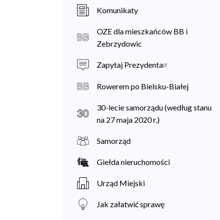
a
Komunikaty
n
OZE dla mieszkańców BB i
i
Zebrzydowic
e
Zapytaj Prezydenta
c
Rowerem po Bielsku-Białej
30-lecie samorządu (według stanu
na 27 maja 2020 r.)
Samorząd
Giełda nieruchomości
Urząd Miejski
Jak załatwić sprawę