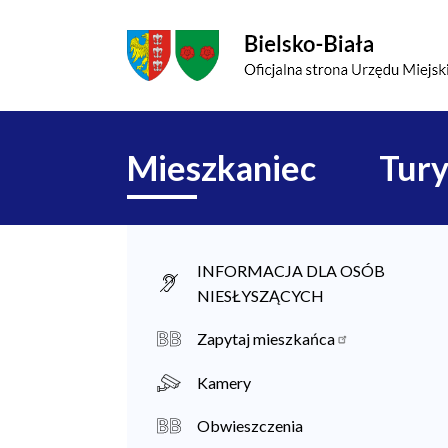
Przejdź do menu głównego
Przejdź do treści
Mapa serwisu
Główna
Mieszkaniec
Tury
nawigacja
M
INFORMACJA DLA OSÓB
NIESŁYSZĄCYCH
i
e
Zapytaj mieszkańca
s
Kamery
z
Obwieszczenia
k