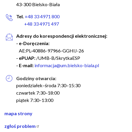
43-300 Bielsko-Biała
Tel.
+48 33 4971 800
+48 33 4971 497
Adresy do korespondencji elektronicznej:
- e-Doręczenia:
AE:PL-40886-97966-GGHIJ-26
- ePUAP:
/UMB-B/SkrytkaESP
- E-mail:
informacja@um.bielsko-biala.pl
Godziny otwarcia:
poniedziałek–środa 7:30–15:30
czwartek 7:30–18:00
piątek 7:30–13:00
nawigacja
mapa strony
w
zgłoś problem
stopce