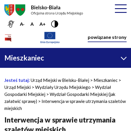
Przejdź do menu głównego
Przejdź do treści
Mapa serwisu
Rozwiń
A-
A
A+
Nawiga
powiązane strony
Główna
Mieszkaniec
nawigacja
Jesteś tutaj:
Urząd Miejski w Bielsku-Białej
Mieszkaniec
Ś
Urząd Miejski
Wydziały Urzędu Miejskiego
Wydział
c
Gospodarki Miejskiej
Wydział Gospodarki Miejskiej (jak
i
załatwić sprawę)
Interwencja w sprawie utrzymania szaletów
e
miejskich
ż
k
Interwencja w sprawie utrzymania
a
szaletów miejskich