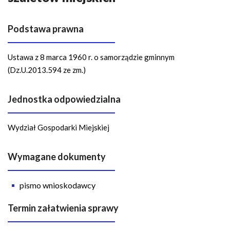
n
a
w
Podstawa prawna
i
g
Ustawa z 8 marca 1960 r. o samorządzie gminnym
a
(Dz.U.2013.594 ze zm.)
c
y
Jednostka odpowiedzialna
j
n
Wydział Gospodarki Miejskiej
a
Wymagane dokumenty
pismo wnioskodawcy
Termin załatwienia sprawy