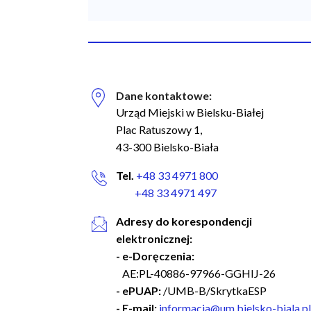
Dane kontaktowe:
Biuro Regionalnych Inwestycji Terytorialnych
Urząd Miejski w Bielsku-Białej
Plac Ratuszowy 1,
43-300 Bielsko-Biała
Facebook
Tel.
+48 33 4971 800
Instagram
+48 33 4971 497
Adresy do korespondencji
Linkedin
elektronicznej:
- e-Doręczenia:
YouTube
AE:PL-40886-97966-GGHIJ-26
- ePUAP:
/UMB-B/SkrytkaESP
- E-mail:
informacja@um.bielsko-biala.pl