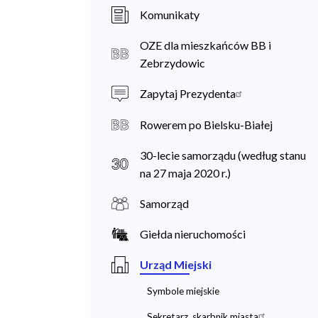
a
Komunikaty
n
OZE dla mieszkańców BB i
i
Zebrzydowic
e
Zapytaj Prezydenta
c
Rowerem po Bielsku-Białej
30-lecie samorządu (według stanu
na 27 maja 2020 r.)
Samorząd
Giełda nieruchomości
Urząd Miejski
Symbole miejskie
Sekretarz, skarbnik miasta