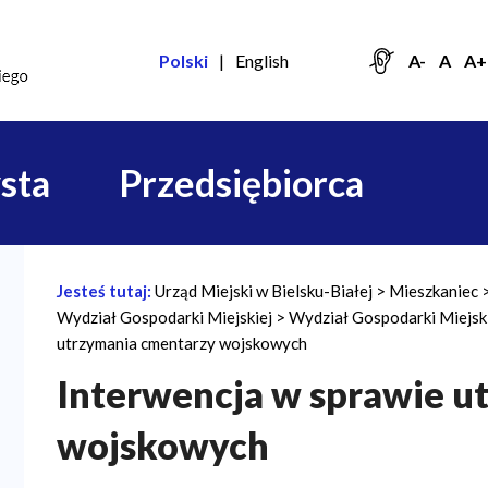
Polski
English
A-
A
A+
sta
Przedsiębiorca
Jesteś tutaj:
Urząd Miejski w Bielsku-Białej
Mieszkaniec
Ś
Wydział Gospodarki Miejskiej
Wydział Gospodarki Miejski
c
utrzymania cmentarzy wojskowych
i
Interwencja w sprawie u
e
wojskowych
ż
k