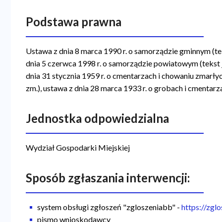
a
Podstawa prawna
n
a
Ustawa z dnia 8 marca 1990 r. o samorządzie gminnym (teks
w
dnia 5 czerwca 1998 r. o samorządzie powiatowym (tekst j
i
dnia 31 stycznia 1959 r. o cmentarzach i chowaniu zmarłyc
zm.), ustawa z dnia 28 marca 1933 r. o grobach i cmentarz
g
a
Jednostka odpowiedzialna
c
y
Wydział Gospodarki Miejskiej
j
n
Sposób zgłaszania interwencji:
a
system obsługi zgłoszeń "zgloszeniabb" -
https://zgl
pismo wnioskodawcy