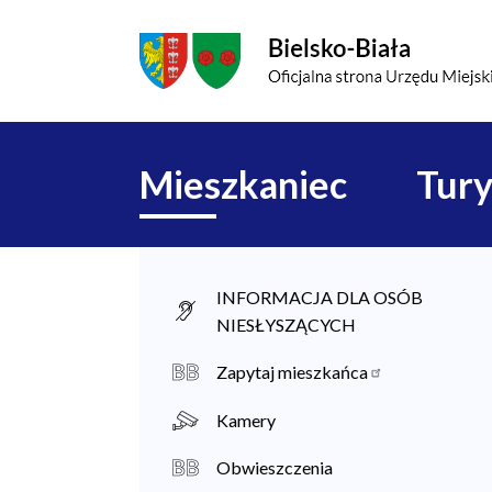
Przejdź do menu głównego
Przejdź do treści
Mapa serwisu
Główna
Mieszkaniec
Tury
nawigacja
M
INFORMACJA DLA OSÓB
NIESŁYSZĄCYCH
i
e
Zapytaj mieszkańca
s
Kamery
z
Obwieszczenia
k