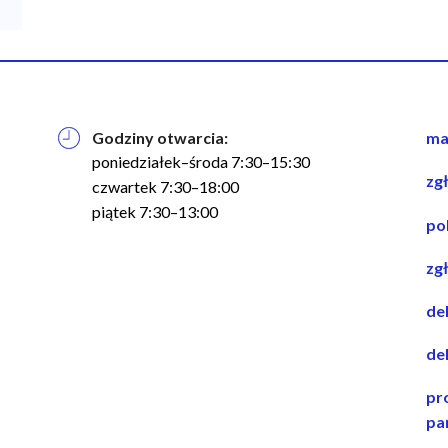
Godziny otwarcia:
na
ma
w
poniedziałek–środa 7:30–15:30
zg
st
czwartek 7:30–18:00
piątek 7:30–13:00
po
zg
de
de
pr
pa