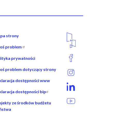
wigacja
Media
pa strony
Społecznościowe
łoś problem
opce
lityka prywatności
łoś problem dotyczący strony
klaracja dostępności www
klaracja dostępności bip
ojekty ze środków budżetu
ństwa