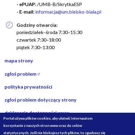
- ePUAP:
/UMB-B/SkrytkaESP
- E-mail:
informacja@um.bielsko-biala.pl
Godziny otwarcia:
poniedziałek–środa 7:30–15:30
czwartek 7:30–18:00
piątek 7:30–13:00
nawigacja
mapa strony
w
zgłoś problem
stopce
polityka prywatności
zgłoś problem dotyczący strony
deklaracja dostępności www
Portal używa plików cookies, aby ułatwić Internautom
deklaracja dostępności bip
korzystanie z naszych stron www oraz do celów
statystycznych. Jeśli nie blokujesz tych plików, to zgadzasz się