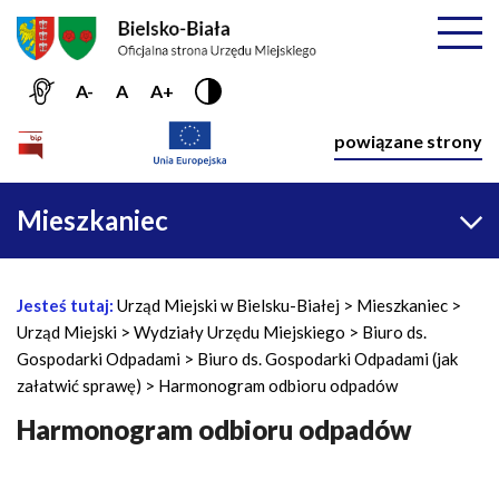
Przejdź do menu głównego
Przejdź do treści
Mapa serwisu
Rozwiń
A-
A
A+
Nawiga
powiązane strony
Główna
Mieszkaniec
nawigacja
Jesteś tutaj:
Urząd Miejski w Bielsku-Białej
Mieszkaniec
Ś
Urząd Miejski
Wydziały Urzędu Miejskiego
Biuro ds.
c
Gospodarki Odpadami
Biuro ds. Gospodarki Odpadami (jak
i
załatwić sprawę)
Harmonogram odbioru odpadów
e
ż
Harmonogram odbioru odpadów
k
a