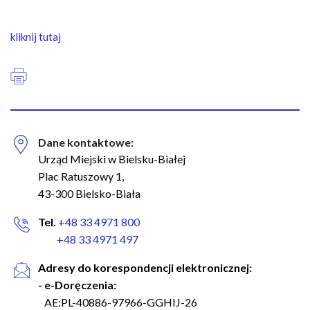
n
a
w
kliknij tutaj
i
g
a
c
y
j
Dane kontaktowe:
n
Urząd Miejski w Bielsku-Białej
a
Plac Ratuszowy 1,
43-300 Bielsko-Biała
Tel.
+48 33 4971 800
+48 33 4971 497
Adresy do korespondencji elektronicznej:
- e-Doręczenia:
AE:PL-40886-97966-GGHIJ-26