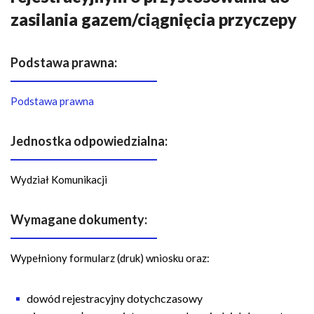
n
zasilania gazem/ciągnięcia przyczepy
a
w
i
Podstawa prawna:
g
a
Podstawa prawna
c
y
Jednostka odpowiedzialna:
j
n
a
Wydział Komunikacji
Wymagane dokumenty:
Wypełniony formularz (druk) wniosku oraz:
dowód rejestracyjny dotychczasowy