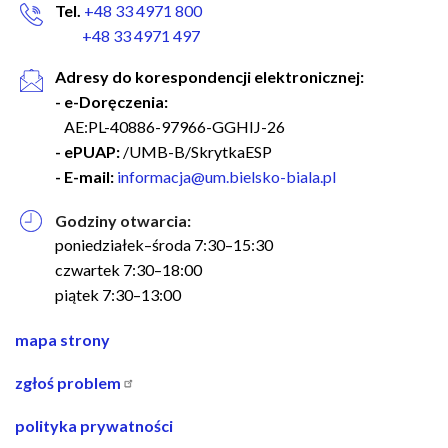
Tel.
+48 33 4971 800
+48 33 4971 497
Adresy do korespondencji elektronicznej:
- e-Doręczenia:
AE:PL-40886-97966-GGHIJ-26
- ePUAP:
/UMB-B/SkrytkaESP
- E-mail:
informacja@um.bielsko-biala.pl
Godziny otwarcia:
poniedziałek–środa 7:30–15:30
czwartek 7:30–18:00
piątek 7:30–13:00
nawigacja
mapa strony
w
zgłoś problem
stopce
polityka prywatności