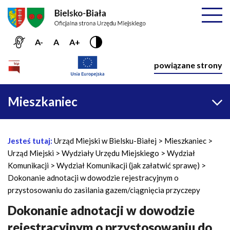
Przejdź do menu głównego
Przejdź do treści
Mapa serwisu
Rozwiń
A-
A
A+
Nawiga
powiązane strony
Główna
Mieszkaniec
nawigacja
Jesteś tutaj:
Urząd Miejski w Bielsku-Białej
Mieszkaniec
Ś
Urząd Miejski
Wydziały Urzędu Miejskiego
Wydział
c
Komunikacji
Wydział Komunikacji (jak załatwić sprawę)
i
Dokonanie adnotacji w dowodzie rejestracyjnym o
e
przystosowaniu do zasilania gazem/ciągnięcia przyczepy
ż
k
Dokonanie adnotacji w dowodzie
a
rejestracyjnym o przystosowaniu do