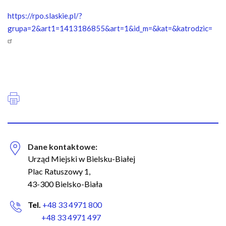
https://rpo.slaskie.pl/?
grupa=2&art1=1413186855&art=1&id_m=&kat=&katrodzic=
Dane kontaktowe:
Urząd Miejski w Bielsku-Białej
Plac Ratuszowy 1,
43-300 Bielsko-Biała
Tel.
+48 33 4971 800
+48 33 4971 497