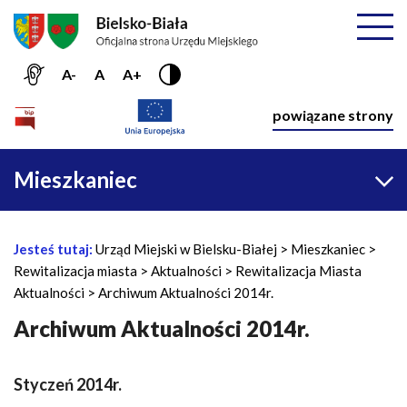
Przejdź do menu głównego
Przejdź do treści
Mapa serwisu
Rozwiń
A-
A
A+
Nawiga
powiązane strony
Główna
Mieszkaniec
nawigacja
Jesteś tutaj:
Urząd Miejski w Bielsku-Białej
Mieszkaniec
Ś
Rewitalizacja miasta
Aktualności
Rewitalizacja Miasta
c
Aktualności
Archiwum Aktualności 2014r.
i
e
Archiwum Aktualności 2014r.
ż
k
Styczeń 2014r.
a