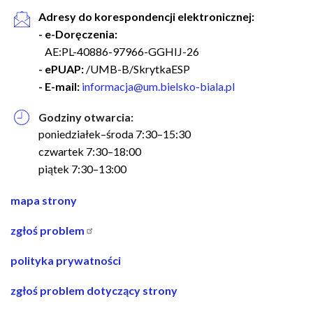
Adresy do korespondencji elektronicznej:
- e-Doręczenia:
AE:PL-40886-97966-GGHIJ-26
- ePUAP:
/UMB-B/SkrytkaESP
- E-mail:
informacja@um.bielsko-biala.pl
Godziny otwarcia:
poniedziałek–środa 7:30–15:30
czwartek 7:30–18:00
piątek 7:30–13:00
nawigacja
mapa strony
w
zgłoś problem
stopce
polityka prywatności
zgłoś problem dotyczący strony