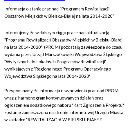
n
a
Informacja o stanie prac nad “Programem Rewitalizacji
w
Obszarów Miejskich w Bielsku-Białej na lata 2014-2020”
i
g
Informujemy, że w dalszym ciągu prace nad aktualizacją
a
"Programu Rewitalizacji Obszarów Miejskich w Bielsku-Białej
c
na lata 2014-2020" (PROM) pozostają
zawieszone
do czasu
y
wydania przez Urząd Marszałkowski Województwa Śląskiego
j
"Wytycznych do Lokalnych Programów Rewitalizacji"
n
wynikających z "Regionalnego Programu Operacyjnego
a
Województwa Śląskiego na lata 2014-2020"
Przypominamy, że informacja o wznowieniu prac nad PROM
wraz z harmonogram kontynuowanych działań oraz
ogłoszeniem dodatkowego naboru "Kart Zgłoszenia Projektu"
zostanie zamieszczona na stronie internetowej Urzędu Miasta
w zakładce "REWITALIZACJA W BIELSKU-BIAŁEJ".