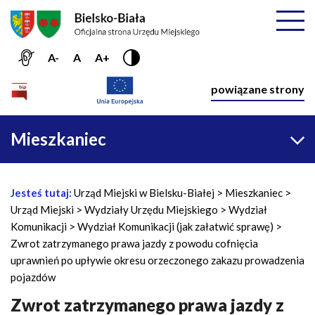
Przejdź do menu głównego
Przejdź do treści
Mapa serwisu
Rozwiń
A-
A
A+
Nawiga
powiązane strony
Główna
Mieszkaniec
nawigacja
Jesteś tutaj:
Urząd Miejski w Bielsku-Białej
Mieszkaniec
Ś
Urząd Miejski
Wydziały Urzędu Miejskiego
Wydział
c
Komunikacji
Wydział Komunikacji (jak załatwić sprawę)
i
Zwrot zatrzymanego prawa jazdy z powodu cofnięcia
e
uprawnień po upływie okresu orzeczonego zakazu prowadzenia
ż
pojazdów
k
a
Zwrot zatrzymanego prawa jazdy z