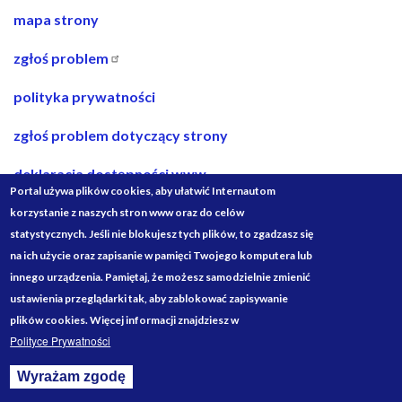
nawigacja
mapa strony
w
zgłoś problem
stopce
polityka prywatności
zgłoś problem dotyczący strony
deklaracja dostępności www
Portal używa plików cookies, aby ułatwić Internautom
deklaracja dostępności bip
korzystanie z naszych stron www oraz do celów
statystycznych. Jeśli nie blokujesz tych plików, to zgadzasz się
projekty ze środków budżetu państwa
na ich użycie oraz zapisanie w pamięci Twojego komputera lub
innego urządzenia. Pamiętaj, że możesz samodzielnie zmienić
Media
ustawienia przeglądarki tak, aby zablokować zapisywanie
Społecznościowe
plików cookies. Więcej informacji znajdziesz w
Polityce Prywatności
Wyrażam zgodę
Withdraw consent
Designed by