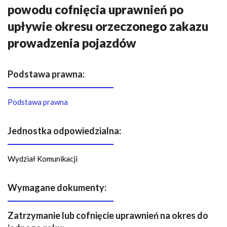
n
powodu cofnięcia uprawnień po
a
upływie okresu orzeczonego zakazu
w
i
prowadzenia pojazdów
g
a
Podstawa prawna:
c
y
Podstawa prawna
j
n
a
Jednostka odpowiedzialna:
Wydział Komunikacji
Wymagane dokumenty:
Zatrzymanie lub cofnięcie uprawnień na okres do