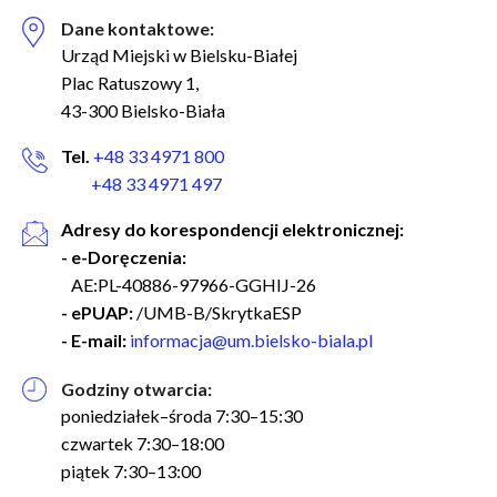
Dane kontaktowe:
Urząd Miejski w Bielsku-Białej
Plac Ratuszowy 1,
43-300 Bielsko-Biała
Tel.
+48 33 4971 800
+48 33 4971 497
Adresy do korespondencji elektronicznej:
- e-Doręczenia:
AE:PL-40886-97966-GGHIJ-26
- ePUAP:
/UMB-B/SkrytkaESP
- E-mail:
informacja@um.bielsko-biala.pl
Godziny otwarcia:
poniedziałek–środa 7:30–15:30
czwartek 7:30–18:00
piątek 7:30–13:00