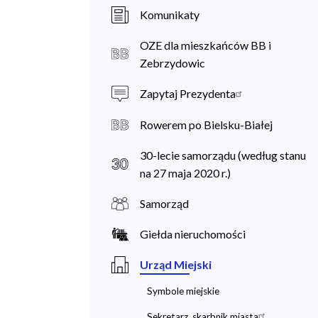
a
Komunikaty
n
OZE dla mieszkańców BB i
i
Zebrzydowic
e
Zapytaj Prezydenta
c
Rowerem po Bielsku-Białej
30-lecie samorządu (według stanu
na 27 maja 2020 r.)
Samorząd
Giełda nieruchomości
Urząd Miejski
Symbole miejskie
Sekretarz, skarbnik miasta