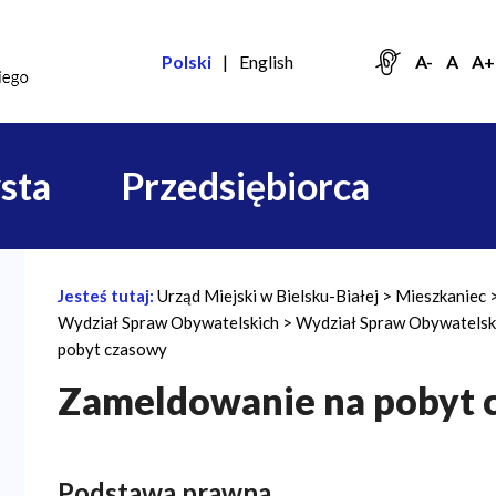
Polski
English
A-
A
A+
sta
Przedsiębiorca
Jesteś tutaj:
Urząd Miejski w Bielsku-Białej
Mieszkaniec
Ś
Wydział Spraw Obywatelskich
Wydział Spraw Obywatelski
c
pobyt czasowy
i
Zameldowanie na pobyt 
e
ż
k
Podstawa prawna