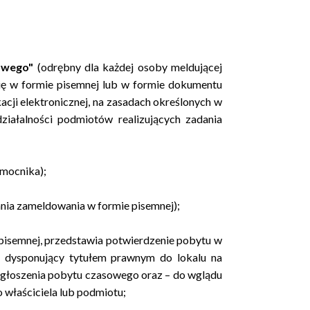
owego"
(odrębny dla każdej osoby meldującej
 się w formie pisemnej lub w formie dokumentu
cji elektronicznej, na zasadach określonych w
działalności podmiotów realizujących zadania
omocnika);
nia zameldowania w formie pisemnej);
pisemnej, przedstawia potwierdzenie pobytu w
ot dysponujący tytułem prawnym do lokalu na
 zgłoszenia pobytu czasowego oraz – do wglądu
 właściciela lub podmiotu;