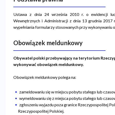
a
n
Ustawa z dnia 24 września 2010 r. o ewidencji lud
Wewnętrznych i Administracji z dnia 13 grudnia 2017
a
wypełniania formularzy stosowanych przy wykonywaniu
w
i
Obowiązek meldunkowy
g
a
Obywatel polski przebywający na terytorium Rzeczyp
wykonywać obowiązek meldunkowy.
c
y
Obowiązek meldunkowy polega na:
j
n
zameldowaniu się w miejscu pobytu stałego lub czaso
wymeldowaniu się z miejsca pobytu stałego lub czaso
a
zgłoszeniu wyjazdu poza granice Rzeczypospolitej Pol
Rzeczypospolitej Polskiej.