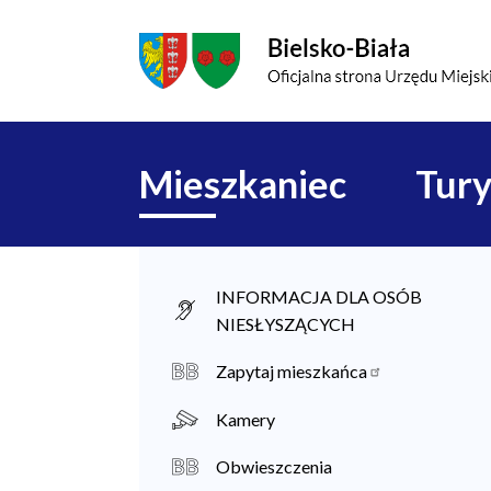
Przejdź do menu głównego
Przejdź do treści
Mapa serwisu
Główna
Mieszkaniec
Tury
nawigacja
M
INFORMACJA DLA OSÓB
NIESŁYSZĄCYCH
i
e
Zapytaj mieszkańca
s
Kamery
z
Obwieszczenia
k