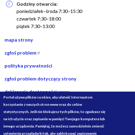
Godziny otwarcia:
poniedziałek–środa 7:30–15:30
czwartek 7:30–18:00
piątek 7:30–13:00
nawigacja
mapa strony
w
zgłoś problem
stopce
polityka prywatności
zgłoś problem dotyczący strony
deklaracja dostępności www
Portal używa plików cookies, aby ułatwić Internautom
deklaracja dostępności bip
korzystanie z naszych stron www oraz do celów
statystycznych. Jeśli nie blokujesz tych plików, to zgadzasz się
projekty ze środków budżetu państwa
na ich użycie oraz zapisanie w pamięci Twojego komputera lub
innego urządzenia. Pamiętaj, że możesz samodzielnie zmienić
Media
ustawienia przeglądarki tak, aby zablokować zapisywanie