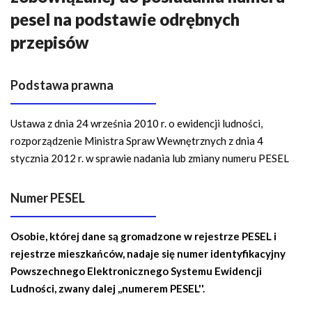
n
pesel na podstawie odrębnych
a
w
przepisów
i
g
Podstawa prawna
a
c
Ustawa z dnia 24 września 2010 r. o ewidencji ludności,
y
rozporządzenie Ministra Spraw Wewnętrznych z dnia 4
j
stycznia 2012 r. w sprawie nadania lub zmiany numeru PESEL
n
a
Numer PESEL
Osobie, której dane są gromadzone w rejestrze PESEL i
rejestrze mieszkańców, nadaje się numer identyfikacyjny
Powszechnego Elektronicznego Systemu Ewidencji
Ludności, zwany dalej ,,numerem PESEL''.