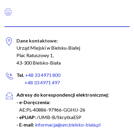
Dane kontaktowe:
Urząd Miejski w Bielsku-Białej
Plac Ratuszowy 1,
43-300 Bielsko-Biała
Tel.
+48 33 4971 800
+48 33 4971 497
Adresy do korespondencji elektronicznej:
- e-Doręczenia:
AE:PL-40886-97966-GGHIJ-26
- ePUAP:
/UMB-B/SkrytkaESP
- E-mail:
informacja@um.bielsko-biala.pl