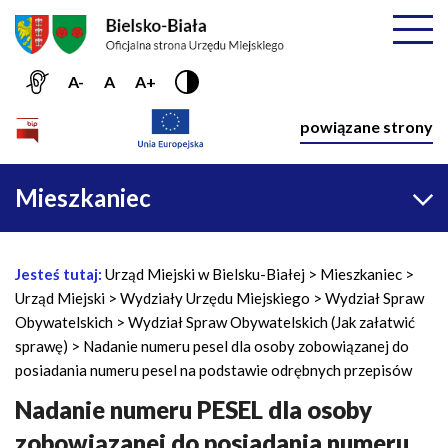
Przejdź do menu głównego
Przejdź do treści
Mapa serwisu
Rozwiń
A-
A
A+
Nawiga
powiązane strony
Główna
Mieszkaniec
nawigacja
Jesteś tutaj:
Urząd Miejski w Bielsku-Białej
Mieszkaniec
Ś
Urząd Miejski
Wydziały Urzędu Miejskiego
Wydział Spraw
c
Obywatelskich
Wydział Spraw Obywatelskich (Jak załatwić
i
sprawę)
Nadanie numeru pesel dla osoby zobowiązanej do
e
posiadania numeru pesel na podstawie odrębnych przepisów
ż
k
Nadanie numeru PESEL dla osoby
a
zobowiązanej do posiadania numeru