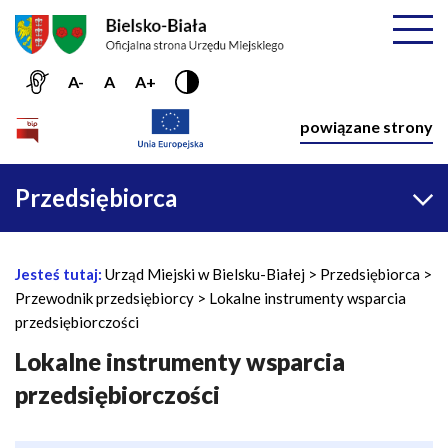
Przejdź do menu głównego
Przejdź do treści
Mapa serwisu
Rozwiń
A-
A
A+
Nawiga
powiązane strony
Główna
Przedsiębiorca
nawigacja
Jesteś tutaj:
Urząd Miejski w Bielsku-Białej
Przedsiębiorca
Ś
Przewodnik przedsiębiorcy
Lokalne instrumenty wsparcia
c
przedsiębiorczości
i
e
Lokalne instrumenty wsparcia
ż
przedsiębiorczości
k
a