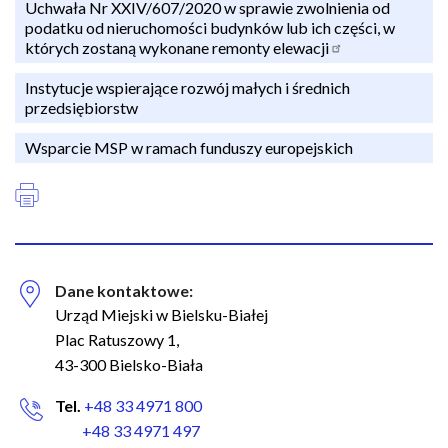
n
Uchwała Nr XXIV/607/2020 w sprawie zwolnienia od
podatku od nieruchomości budynków lub ich części, w
a
których zostaną wykonane remonty elewacji
w
i
Instytucje wspierające rozwój małych i średnich
g
przedsiębiorstw
a
Wsparcie MSP w ramach funduszy europejskich
c
y
j
n
a
Dane kontaktowe:
Urząd Miejski w Bielsku-Białej
Plac Ratuszowy 1,
43-300 Bielsko-Biała
Tel.
+48 33 4971 800
+48 33 4971 497