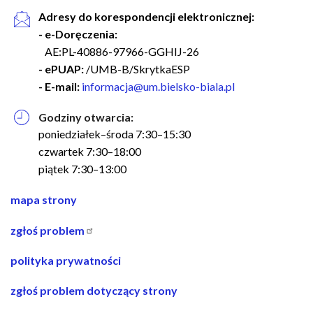
Adresy do korespondencji elektronicznej:
- e-Doręczenia:
AE:PL-40886-97966-GGHIJ-26
- ePUAP:
/UMB-B/SkrytkaESP
- E-mail:
informacja@um.bielsko-biala.pl
Godziny otwarcia:
poniedziałek–środa 7:30–15:30
czwartek 7:30–18:00
piątek 7:30–13:00
nawigacja
mapa strony
w
zgłoś problem
stopce
polityka prywatności
zgłoś problem dotyczący strony