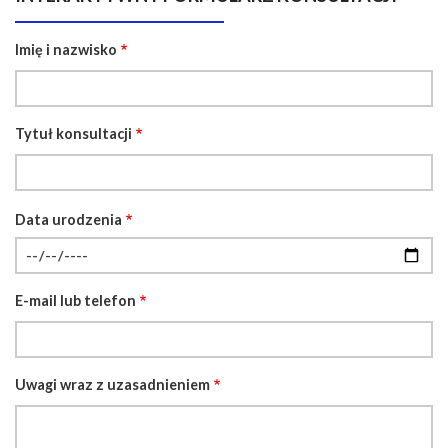
Imię i nazwisko
Tytuł konsultacji
Data urodzenia
D
a
t
E-mail lub telefon
a
Uwagi wraz z uzasadnieniem