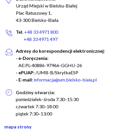
Urząd Miejski w Bielsku-Białej
Plac Ratuszowy 1,
43-300 Bielsko-Biała
Tel.
+48 33 4971 800
+48 33 4971 497
Adresy do korespondencji elektronicznej:
- e-Doręczenia:
AE:PL-40886-97966-GGHIJ-26
- ePUAP:
/UMB-B/SkrytkaESP
- E-mail:
informacja@um.bielsko-biala.pl
Godziny otwarcia:
poniedziałek–środa 7:30–15:30
czwartek 7:30–18:00
piątek 7:30–13:00
nawigacja
mapa strony