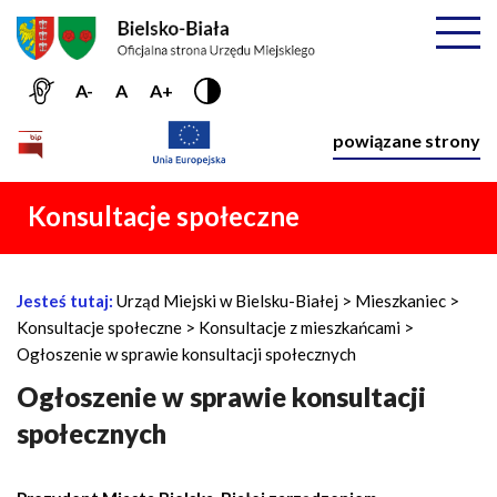
Przejdź do menu głównego
Przejdź do treści
Mapa serwisu
Rozwiń
A-
A
A+
Nawiga
powiązane strony
Konsultacje społeczne
Jesteś tutaj:
Urząd Miejski w Bielsku-Białej
Mieszkaniec
Ś
Konsultacje społeczne
Konsultacje z mieszkańcami
c
Ogłoszenie w sprawie konsultacji społecznych
i
e
Ogłoszenie w sprawie konsultacji
ż
społecznych
k
a