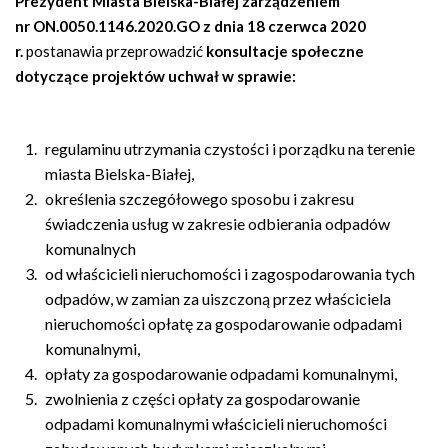
n
Prezydent Miasta Bielska-Białej zarządzeniem
a
nr ON.0050.1146.2020.GO z dnia 18 czerwca 2020
w
r.
postanawia przeprowadzić
konsultacje społeczne
i
dotyczące projektów uchwał w sprawie:
g
a
regulaminu utrzymania czystości i porządku na terenie
c
miasta Bielska-Białej,
y
określenia szczegółowego sposobu i zakresu
j
świadczenia usług w zakresie odbierania odpadów
n
komunalnych
a
od właścicieli nieruchomości i zagospodarowania tych
odpadów, w zamian za uiszczoną przez właściciela
nieruchomości opłatę za gospodarowanie odpadami
komunalnymi,
opłaty za gospodarowanie odpadami komunalnymi,
zwolnienia z części opłaty za gospodarowanie
odpadami komunalnymi właścicieli nieruchomości