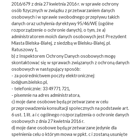
2016/679 z dnia 27 kwietnia 2016 r. w sprawie ochrony
osób fizycznych w związku z przetwarzaniem danych
osobowych i w sprawie swobodnego przepływu takich
danych oraz uchylenia dyrektywy 95/46/WE (ogólne
rozporządzenie o ochronie danych), o tym, że a)
administratorem moich danych osobowych jest Prezydent
Miasta Bielska-Białej, z siedzibą w Bielsku-Białej, pl.
Ratuszowy 1,
b) z Inspektorem Ochrony Danych osobowych mogę
skontaktować się w sprawach związanych z ochroną danych
osobowych w następujący sposób:
- za pośrednictwem poczty elektronicznej:
iod@um.bielsko.pl,
- telefonicznie: 33 49771 721,
- pisemnie na adres administratora,
c) moje dane osobowe będą przetwarzane w celu
przeprowadzenia konsultacji społecznych na podstawie art.
6 ust. 1 lit. a i c ogólnego rozporządzenia o ochronie danych
osobowych z dnia 27 kwietnia 2016 r.
d) moje dane osobowe będą przetwarzane jedynie dla
spełnienia celu o którym mowa w ppkt. c i zostaną usunięte