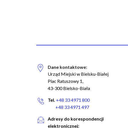
Dane kontaktowe:
Biuro Regionalnych Inwestycji Terytorialnych
Urząd Miejski w Bielsku-Białej
Plac Ratuszowy 1,
43-300 Bielsko-Biała
Facebook
Tel.
+48 33 4971 800
Instagram
+48 33 4971 497
Adresy do korespondencji
Linkedin
elektronicznej: