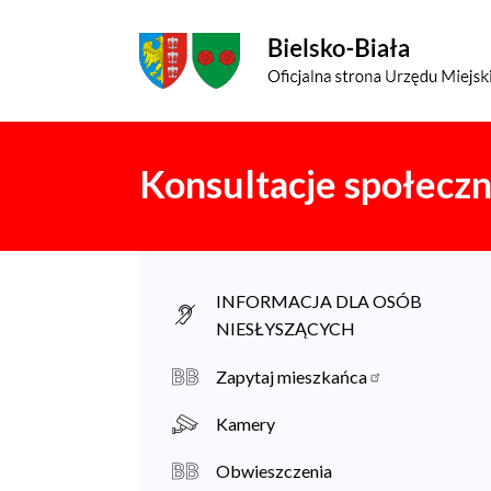
Przejdź do menu głównego
Przejdź do treści
Mapa serwisu
Konsultacje społecz
M
INFORMACJA DLA OSÓB
NIESŁYSZĄCYCH
i
e
Zapytaj mieszkańca
s
Kamery
z
Obwieszczenia
k