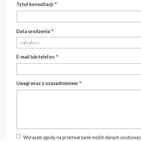
Tytuł konsultacji
Data urodzenia
D
a
t
E-mail lub telefon
a
Uwagi wraz z uzasadnieniem
Wyrażam zgodę na przetwarzanie moich danych osobowych