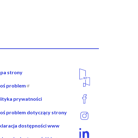
wigacja
Media
pa strony
Społecznościowe
łoś problem
opce
lityka prywatności
łoś problem dotyczący strony
klaracja dostępności www