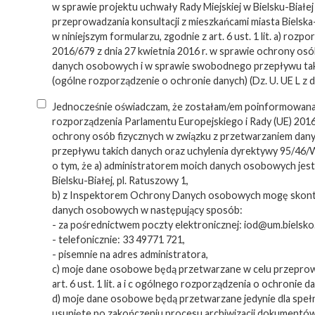
w sprawie projektu uchwały Rady Miejskiej w Bielsku-Białej
przeprowadzania konsultacji z mieszkańcami miasta Bielska-
w niniejszym formularzu, zgodnie z art. 6 ust. 1 lit. a) roz
2016/679 z dnia 27 kwietnia 2016 r. w sprawie ochrony os
danych osobowych i w sprawie swobodnego przepływu tak
(ogólne rozporządzenie o ochronie danych) (Dz. U. UE L z dn
Jednocześnie oświadczam, że zostałam/em poinformowana/y z
rozporządzenia Parlamentu Europejskiego i Rady (UE) 2016/
ochrony osób fizycznych w związku z przetwarzaniem da
przepływu takich danych oraz uchylenia dyrektywy 95/46/
o tym, że a) administratorem moich danych osobowych jest 
Bielsku-Białej, pl. Ratuszowy 1,
b) z Inspektorem Ochrony Danych osobowych mogę skont
danych osobowych w następujący sposób:
- za pośrednictwem poczty elektronicznej: iod@um.bielsko.
- telefonicznie: 33 49771 721,
- pisemnie na adres administratora,
c) moje dane osobowe będą przetwarzane w celu przeprow
art. 6 ust. 1 lit. a i c ogólnego rozporządzenia o ochronie
d) moje dane osobowe będą przetwarzane jedynie dla spełn
usunięte po zakończeniu procesu archiwizacji dokumentów