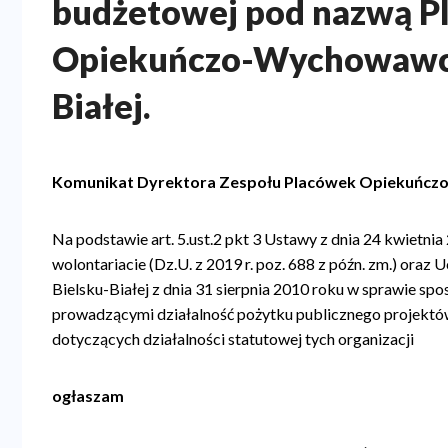
budżetowej pod nazwą P
a
Opiekuńczo-Wychowawcza
n
a
Białej.
w
i
Komunikat Dyrektora Zespołu Placówek Opiekuńc
g
a
Na podstawie art. 5.ust.2 pkt 3 Ustawy z dnia 24 kwietnia 
c
wolontariacie (Dz.U. z 2019 r. poz. 688 z późn. zm.) ora
y
Bielsku-Białej z dnia 31 sierpnia 2010 roku w sprawie sp
prowadzącymi działalność pożytku publicznego projekt
j
dotyczących działalności statutowej tych organizacji
n
a
ogłaszam