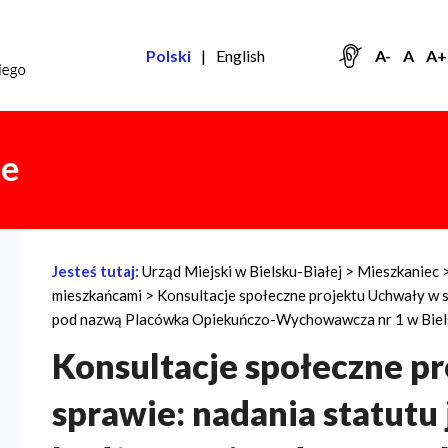
Polski
English
A-
A
A+
ne
Jesteś tutaj:
Urząd Miejski w Bielsku-Białej
Mieszkaniec
Ś
mieszkańcami
Konsultacje społeczne projektu Uchwały w 
c
pod nazwą Placówka Opiekuńczo-Wychowawcza nr 1 w Biels
i
Konsultacje społeczne p
e
sprawie: nadania statutu
ż
k