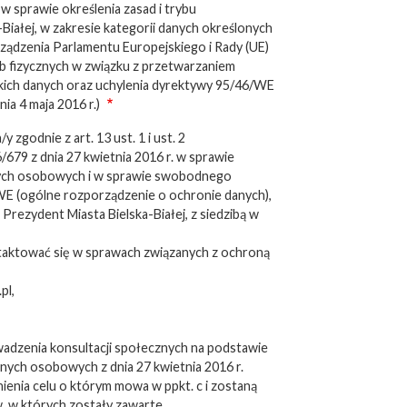
 w sprawie określenia zasad i trybu
Białej, w zakresie kategorii danych określonych
porządzenia Parlamentu Europejskiego i Rady (UE)
ób fizycznych w związku z przetwarzaniem
ich danych oraz uchylenia dyrektywy 95/46/WE
ia 4 maja 2016 r.)
godnie z art. 13 ust. 1 i ust. 2
679 z dnia 27 kwietnia 2016 r. w sprawie
nych osobowych i w sprawie swobodnego
WE (ogólne rozporządzenie o ochronie danych),
Prezydent Miasta Bielska-Białej, z siedzibą w
aktować się w sprawach związanych z ochroną
pl,
adzenia konsultacji społecznych na podstawie
 danych osobowych z dnia 27 kwietnia 2016 r.
ienia celu o którym mowa w ppkt. c i zostaną
, w których zostały zawarte,