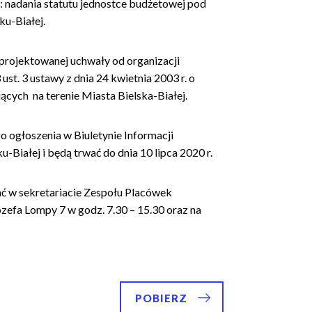
: nadania statutu jednostce budżetowej pod
u-Białej.
t projektowanej uchwały od organizacji
t. 3 ustawy z dnia 24 kwietnia 2003 r. o
jących na terenie Miasta Bielska-Białej.
go ogłoszenia w Biuletynie Informacji
-Białej i będą trwać do dnia 10 lipca 2020 r.
ać w sekretariacie Zespołu Placówek
efa Lompy 7 w godz. 7.30 – 15.30 oraz na
POBIERZ