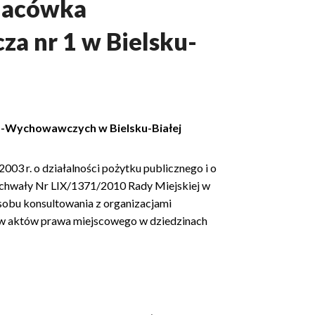
lacówka
 nr 1 w Bielsku-
zo-Wychowawczych
w Bielsku-Białej
2003 r. o działalności pożytku publicznego i o
z Uchwały Nr LIX/1371/2010 Rady Miejskiej w
osobu konsultowania z organizacjami
ów aktów prawa miejscowego w dziedzinach