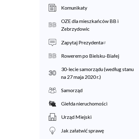
a
Komunikaty
n
OZE dla mieszkańców BB i
i
Zebrzydowic
e
Zapytaj Prezydenta
c
Rowerem po Bielsku-Białej
30-lecie samorządu (według stanu
na 27 maja 2020 r.)
Samorząd
Giełda nieruchomości
Urząd Miejski
Jak załatwić sprawę