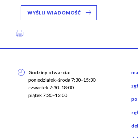
Godziny otwarcia:
na
ma
w
poniedziałek–środa 7:30–15:30
zg
st
czwartek 7:30–18:00
piątek 7:30–13:00
po
zg
de